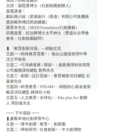
潮流下的教育趨勢
主持：謝思熹博士（社創校園創辦人）
嘉賓講者：
鄺鈺茜小姐（星展銀行（香港）有限公司集團推
廣策略與傳訊部副總裁）
羅君本先生（SEED Foundation行政總裁）
回應嘉賓：紀治興博士太平紳士（豐盛社企學會
會長；社創校園顧問）
▍「教育創新現場」─ 經驗交流
主題一 <特殊教育需要>： 炮台山循道衛理中學
沈立平校長
主題二 <可持續發展 / 環保> ：創新應用科技有限
公司義務課程總監 顏雋先生
主題三 <創新 / 設計思維>：教育燃新項目總監 石
嘉俊先生
主題四 <科普教育 / STEAM>：晴朗的心基金會策
略及項目總監 鍾煒欣小姐
主題五 <人文教育 / 全球化>：Edu plus Act 創辦
人 周頴進先生
━━ 下午環節 ━━
▍參觀本地社創孕育中心
主題一 <青年創業 / 教育>：創新園
主題二 <學術研究 / 社會創新>：中大創博館
主題三 <社區 / 創新>：夢創成真