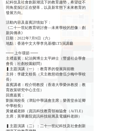
紀科技及社會創新潮流下的教育趨勢，希望從不
同角度探討正在變革，以及新常態下未來教育的
發展方向。
活動內容及嘉賓詳情如下：
《二十一世紀教育研討會—未來學校的想像：創
新與傳承》
日期：2022年7月9日（六）
地點：香港中文大學李兆基樓LT5演講廳
━━ 上午環節 ━━
主禮嘉賓：紀治興博士太平紳士（豐盛社企學會
會長；社創校園顧問）
▍主題演講（一）：教育界的發展與前瞻
主持：李建文校長（天主教慈幼會伍少梅中學校
長）
嘉賓講者：程介明教授（香港大學榮休教授；教
育政策研究中心主任）
回應嘉賓：
劉振鴻校長（津貼中學議會主席；樂善堂余近卿
中學校長）
黃健威老師（資訊科技教育領袖協會（AiTLE）
主席；英華書院資訊科技統籌及電腦科老師）
▍主題演講（二）：二十一世紀科技及社會創新