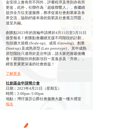
金安排上會有所不同外，評審程序及準則亦有所
更改，此外，社聯作為「超級聯繫人」，會繼續
提供全方位支援服務，務求促進社會創業家及各
界交流，協助紓緩本港的貧窮及社會孤立問題，
達至共融。
創匯點2023年的首輪申請將於4月11日至5月31日
接受報名！創匯點會繼續支援不同階段的計劃，
包括擴大規模 (Scale-up)、成長 (Growing)、創業
(Start-up) 及成熟原型 (Late prototype) 。其中成熟
原型階段只適用於是次申請，請大家把握最後機
會！期望能扶持創新項目一直進步及「升班」，
締造更廣更深遠的社會效益！
了解更多
社創基金申請簡介會
日期︰2023年4月21日（星期五）
時間︰3:00pm–5:00pm
地點︰灣仔溫莎公爵社會服務大廈一樓大禮堂
報名