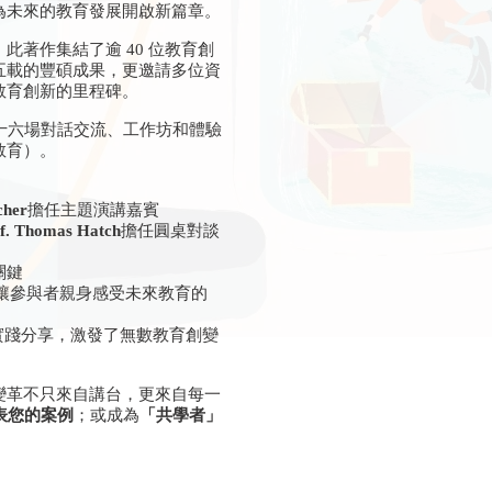
為未來的教育發展開啟新篇章。
此著作集結了逾 40 位教育創
五載的豐碩成果，更邀請多位資
教育創新的里程碑。
十六場對話交流、工作坊和體驗
教育）。
cher
擔任主題演講嘉賓
f. Thomas Hatch
擔任圓桌對談
關鍵
交流，讓參與者親身感受未來教育的
實踐分享，激發了無數教育創變
變革不只來自講台，更來自每一
表您的案例
；或成為
「共學者」