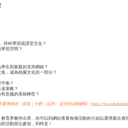
度
計、跨科學習或課堂文化？
的學習空間？
？
為學生與家庭的支持網絡？
改進」成為校園文化的一部分？
得平衡？
長遠策略？
動有意義的系統轉型？
00字案例簡述（背景｜行動｜反思） 提交到活動網站：
https://fses.zohoback
、教育界夥伴出席，你可以到網站查看每個活動的介紹以選擇最合適
趣的活動留位參加，到時見！