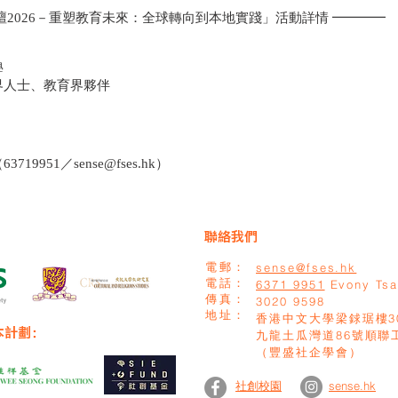
壇2026－重塑教育未來：全球轉向到本地實踐」活動詳情 ━━━━
）
學
界人士、教育界夥伴
719951／
sense@fses.hk
）
聯絡我們
sense@fses.hk
電郵：
​電話：
6371 9951
Evony Ts
​傳真：
​3020 9598
地址：
香港中文大學梁銶琚樓3
本計劃：
九龍土瓜灣道86號順聯
（豐盛社企學會）
sense.hk
社創校園