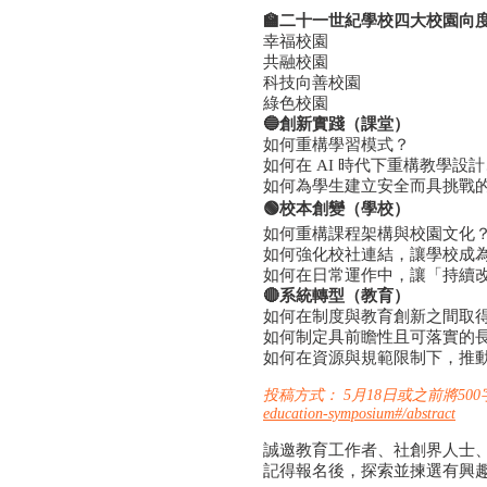
🏫二十一世紀學校四大校園向
幸福校園
共融校園
科技向善校園
綠色校園
🔵創新實踐（課堂）
如何重構學習模式？
如何在 AI 時代下重構教學設
如何為學生建立安全而具挑戰
🟢校本創變（學校）
如何重構課程架構與校園文化
如何強化校社連結，讓學校成
如何在日常運作中，讓「持續
🔴系統轉型（教育）
如何在制度與教育創新之間取
如何制定具前瞻性且可落實的
如何在資源與規範限制下，推
投稿方式： 5月18日或之前將5
education-symposium#/abstract
誠邀教育工作者、社創界人士
記得報名後，探索並揀選有興