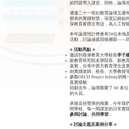
的問題帶入課堂。同時，論壇
適逢二十一世紀教育論壇五週
變者的實踐智慧，深度記錄如
深教育家撰文寄語，為人工智
本年論壇預計將會有50位本
活動，討論涵蓋四個層面——
⟡ 活動亮點 ⟡
邀請到香港教育大學校長
李子
新教育研究院名譽院長、新教
嘉賓，分享中西方教育理念及
由實踐老師、校長、大學教授
參觀OECD Project I
真實樣貌
回顧去年，論壇匯聚了 60 
的火花。
承接這份豐厚的積澱，今年我
間學校、每一間課室的日常實踐
參與討論、共同學習
：
⟡ 討論主題及案例分享 ⟡