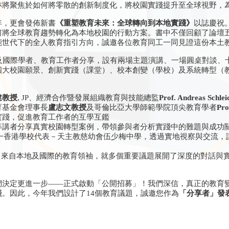
亦將聚焦於如何將零散的創新制度化，將校園實踐提升至全球視野，
年，更會發佈新書
《重塑教育未來：全球轉向到本地實踐》
以誌慶祝。
何將全球教育趨勢轉化為本地校園的行動方案。書中不僅回顧了論壇
能世代下的全人教育指引方向，誠邀各位教育同工一同見證這份本土
地及國際學者、教育工作者分享，設有兩場主題演講、一場圓桌對談、
四大校園願景、創新實踐（課堂）、校本創變（學校）及系統轉型（
建教授
, JP、經濟合作暨發展組織教育與技能總監
Prof. Andreas Schlei
育基金會理事長
盧志文教授
及哥倫比亞大學師範學院頂尖教育學者
Pro
實踐，促進教育工作者的互學互鑑
等講者分享真實校園轉型案例，帶領參與者分析實踐中的難題與成功
nfinity的唯一香港學校代表－天主教慈幼會伍少梅中學，透過實地視察與
多位 來自本地及國際的教育領袖，就多個重要議題展開了深度的對話與
們決定更進一步——正式啟動「公開招募」！我們深信，真正的教育
。因此，今年我們設計了14個教育議題，誠邀您作為
「分享者」發