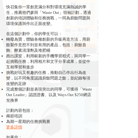
快召集你一眾創意滿分和對環境充滿熱誠的學
生，推薦他們參與「Waste Out」領袖計劃，透過
創新的培訓體驗和任務挑戰，一同為廚餘問題與
環境保護與作出正面改變。
在這個計劃中，你的學生可以：
轉廢為寶，體驗各種創新的升級再造方法，用廚
餘製作意想不到並有用的產品，包括：廚餘首
飾、酵素清潔劑及堆肥桶
跑出課室，利用嶄新的手機學習程式，與同學一
起挑戰任務，利用相片和文字分享成果，並從中
互相學習和進步
挑戰好玩又有趣的任務，推動自己作出行為改
變，以不同角度認識廚餘問題之餘，並紀錄每項
改變的足跡
完成整個計劃並表現突出的同學，可獲得「Waste
Out Leader」認證證書、以及 Ways Out $250網店
兌換券
計劃內容包括：
兩節培訓
為期一星期的任務挑戰賽
更多詳情
如果你：