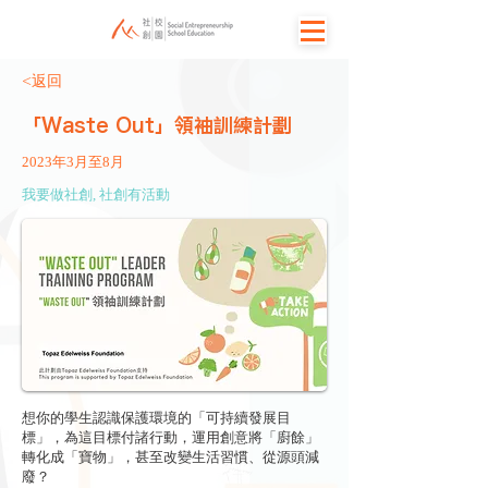
<返回
「Waste Out」領袖訓練計劃
2023年3月至8月
我要做社創, 社創有活動
想你的學生認識保護環境的「可持續發展目
標」，為這目標付諸行動，運用創意將「廚餘」
轉化成「寶物」，甚至改變生活習慣、從源頭減
廢？