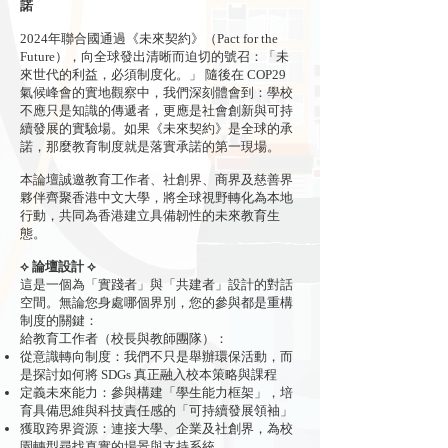
諾
2024年聯合國通過《未來契約》（Pact for the
Future），向全球發出清晰而迫切的號召：「未
來世代的利益，必須制度化。」 隨後在 COP29
氣候峰會的實地觀察中，我們深刻體會到：學校
不應只是知識的傳遞者，更應是社會創新與可持
續發展的實驗場。如果《未來契約》是全球的承
諾，那麼教育制度就是落實承諾的第一現場。
本論壇誠邀教育工作者、社創界、商界及慈善界
夥伴齊聚香港中文大學，將全球視野轉化為本地
行動，共同為香港建立具備韌性的未來教育生
態。
⟡ 論壇設計 ⟡
這是一個為「實踐者」與「共建者」設計的對話
空間。無論您身處哪個界別，您的參與都是重構
制度的關鍵：
給教育工作者（校長與教師團隊）：
從意識轉向制度：我們不只是舉辦環保活動，而
是探討如何將 SDGs 真正融入校本策略與課程
⁠⁠定義未來能力：參與構建「學生能力框架」，培
育具備思維與科技責任感的「可持續發展領袖」
⁠獲取跨界資源：連接大學、企業及社創界，為校
園轉型尋找真實的場景與支持系統