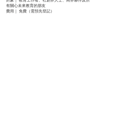
對象｜ 教育工作者、社創界人士、商界夥伴及所
有關心未來教育的朋友
費用｜ 免費（需預先登記）
報名連結
教育，是我們回應未來世代責任的制度承諾。
這不單是一場論壇，更是一場關於未來的集體實
踐。我們期待與您在香港中文大學見面，共同開
啟教育轉型的新篇章。
立即訂閱
主辦：
曾資助本計劃：
聯絡我們