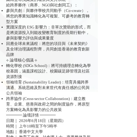
給跨界夥伴（商界、NGO與社創同工）：
參與共創：與夥伴學校共同動手（Co-create），
將您的專業知識轉化為可複製、可參考的教育轉
型方案
⁠⁠實踐深度的 ESG 影響力：非單次贊助的形式，而
是將資源投入到能改變教育制度的長期行動中，
參與影響力評估與成果量度
⁠⁠回應全球未來議程：將您的項目與《未來契約》
及全球治理議程對齊，共同創造香港的教育創新
品牌
⟡ 論壇核心倡議 ⟡
轉化學校 (SDGs School)：將可持續理念轉化為學
校基因，涵蓋課程設計、校園碳足跡管理及社區
資源對接
領袖培育 (Sustainability Leader)：培育具備跨界
溝通、系統思維及對未來世代有責任感的公民與
公共領袖
跨界協作 (Cross-sector Collaboration)：建立教
育、企業、慈善與政府之間的制度協作，將原型
方案轉化為具影響力的公共政策
━━━━ 論壇詳情 ━━━━
日期｜ 2026年6月18日（星期四）
時間｜ 上午10時至下午5時半
地點｜ 香港中文大學