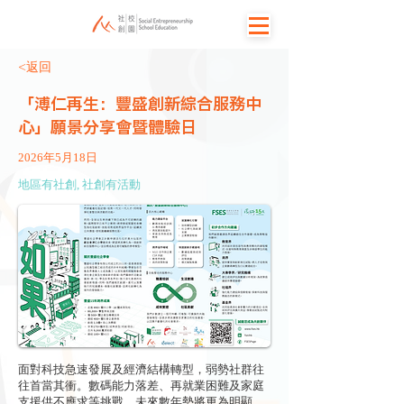
<返回
「溥仁再生：豐盛創新綜合服務中
心」願景分享會暨體驗日
2026年5月18日
地區有社創, 社創有活動
面對科技急速發展及經濟結構轉型，弱勢社群往
往首當其衝。數碼能力落差、再就業困難及家庭
支援供不應求等挑戰，未來數年勢將更為明顯。