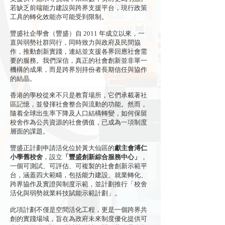
若缺乏前端能力建設與跨界支援平台，現行政策
工具的轉化效能亦可能受到限制。
豐盛社企學會（豐盛）自 2011 年成立以來，一
直與弱勢社群同行，同時致力與政府及民間協
作，推動創新實踐，連結並支援各界回應社會需
要的服務。我們深信，真正的社會創新並非單一
機構的成果，而是跨界別持份者長期信任與協作
的結晶。
香港的學校從來不只是教育場所，它們承載著社
區記憶，並發揮社會整合與流動的功能。然而，
隨着全球出生率下降及人口結構轉變，如何保留
校舍作為公共資源的社會價值，已成為一項制度
層面的課題。
豐盛正計劃申請活化位於黃大仙區的
獻主會溥仁
小學舊校舍
，設立
「豐盛創新綜合服務中心」
，
一個可測試、可評估、可複製的社會創新示範平
台，涵蓋四大範疇，包括能力建設、就業轉化、
跨界協作及實證與制度示範，並計劃推行「校舍
活化與弱勢就業科技賦能示範計劃」。
此項計劃不僅是空間活化工程，更是一個跨界共
創的實踐場域，旨在為政府未來制度優化提供可