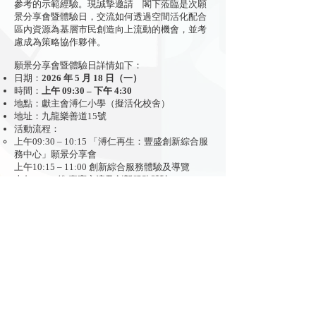
參考的示範經驗。現誠摯邀請 閣下蒞臨是次願
景分享會暨體驗日，交流如何透過空間活化配合
區內資源為基層市民創造向上流動的機會，並考
慮成為策略協作夥伴。
願景分享會暨體驗日詳情如下：
日期：
2026 年 5 月 18 日（一）
時間：
上午 09:30 – 下午 4:30
地點：獻主會溥仁小學（擬活化校舍）
地址：九龍樂善道15號
活動流程：
上午09:30 – 10:15 「溥仁再生：豐盛創新綜合服
務中心」願景分享會
上午10:15 – 11:00 創新綜合服務體驗及導覽
上午11:00 後 嘉賓交流及創新服務體驗
報名連結
立即訂閱
主辦：