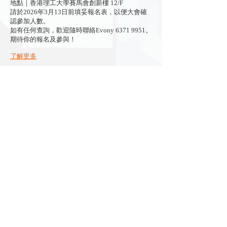
地點｜香港理工大學賽馬會創新樓 12/F
請於2026年3月13日前填妥報名表，以便大會確
認參加人數。
如有任何查詢，歡迎隨時聯絡Evony
6371 9951
。
期待你的報名及參與！
了解更多
立即訂閱
主辦：
曾資助本計劃：
聯絡我們
電郵：
sense@fses.hk
​電話：
6371 9951
Evony Tsang
​傳真：
​3020 9598