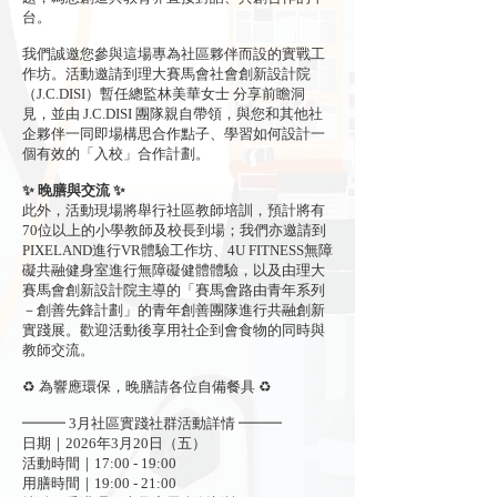
台。
我們誠邀您參與這場專為社區夥伴而設的實戰工
作坊。活動邀請到理大賽馬會社會創新設計院
（J.C.DISI）暫任總監林美華女士 分享前瞻洞
見，並由 J.C.DISI 團隊親自帶領，與您和其他社
企夥伴一同即場構思合作點子、學習如何設計一
個有效的「入校」合作計劃。
✨ 晚膳與交流 ✨
此外，活動現場將舉行社區教師培訓，預計將有
70位以上的小學教師及校長到場；我們亦邀請到
PIXELAND進行VR體驗工作坊、4U FITNESS無障
礙共融健身室進行無障礙健體體驗，以及由理大
賽馬會創新設計院主導的「賽馬會路由青年系列
－創善先鋒計劃」的青年創善團隊進行共融創新
實踐展。歡迎活動後享用社企到會食物的同時與
教師交流。
♻ 為響應環保，晚膳請各位自備餐具 ♻
━━━ 3月社區實踐社群活動詳情 ━━━
日期｜2026年3月20日（五）
活動時間｜17:00 - 19:00
用膳時間｜19:00 - 21:00