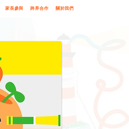
家長參與
跨界合作
關於我們