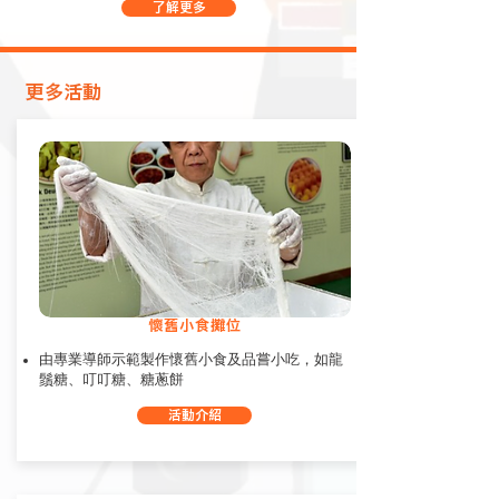
了解更多
​更多活動
懷舊小食攤位
由專業導師示範製作懷舊小食及品嘗小吃，如龍
鬚糖、叮叮糖、糖蔥餅
活動介紹