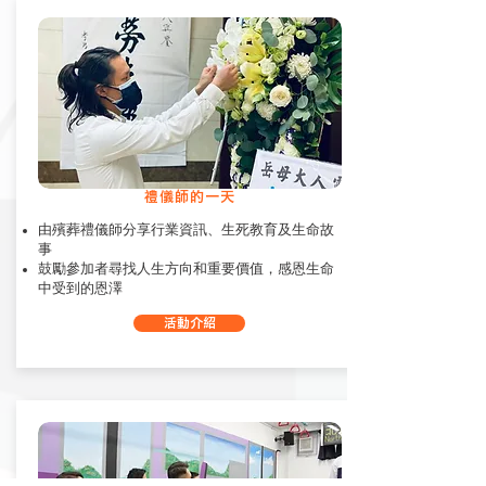
禮儀師的一天
由殯葬禮儀師分享行業資訊、生死教育及生命故
事
鼓勵參加者尋找⼈⽣⽅向和重要價值，感恩⽣命
中受到的恩澤
活動介紹