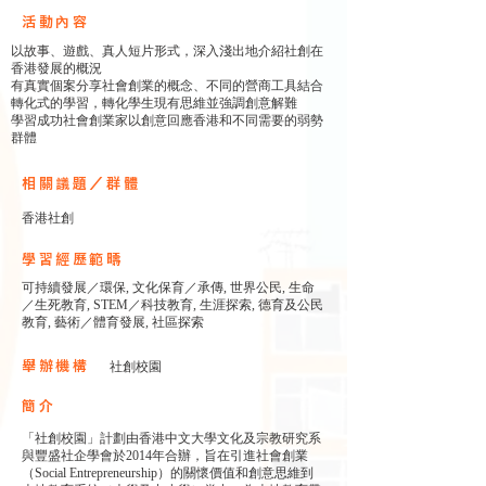
​活動內容
以故事、遊戲、真人短片形式，深入淺出地介紹社創在
香港發展的概況
有真實個案分享社會創業的概念、不同的營商工具結合
轉化式的學習，轉化學生現有思維並強調創意解難
學習成功社會創業家以創意回應香港和不同需要的弱勢
群體
相關議題／群體
香港社創
學習經歷範疇
可持續發展／環保, 文化保育／承傳, 世界公民, 生命
／生死教育, STEM／科技教育, 生涯探索, 德育及公民
教育, 藝術／體育發展, 社區探索
舉辦機構
社創校園
簡介
「社創校園」計劃由香港中文大學文化及宗教研究系
與豐盛社企學會於2014年合辦，旨在引進社會創業
（Social Entrepreneurship）的關懷價值和創意思維到