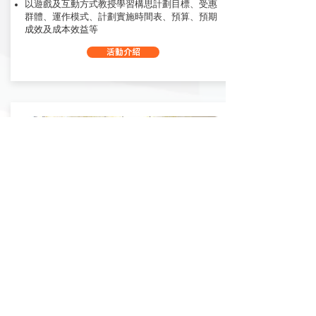
以遊戲及互動方式教授學習構思計劃目標、受惠
群體、運作模式、計劃實施時間表、預算、預期
成效及成本效益等
活動介紹
社創教師培訓及體驗
以不同社會議題組成一系列的社創培訓體驗，讓
老師獲得第一身另類體驗
突破固有觀念，達至明白他者經驗
為老師預備教材了解不同議題成因，從根本認識
及轉化世界