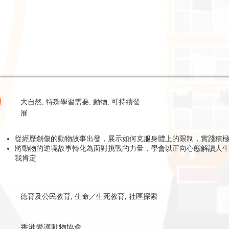
體
大自然, 特殊學習需要, 動物, 可持續發
展
從經歷創傷的動物故事出發，展示如何克服身體上的限制，實踐積
將動物的逆境故事轉化為面對挑戰的力量，學會以正向心態解讀人
我肯定
德育及公民教育, 生命／生死教育, 社區探索
香港愛護動物協會