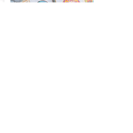
藍果麗文化工作坊
由少數族裔文化大使介紹及帶領
了解有關藍果麗（Rangoli）的由來
嘗試用彩沙製作獨一無二的藍果麗裝飾
活動介紹
立即訂閱