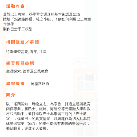
​活動內容
參觀巴士教室，並學習交通迷的基本術語及知識
體驗「炮循路路通」社交小組，了解如何利用巴士教室
作教學
製作巴士手工模型
相關議題／群體
特殊學習需要, 青年, 社區
學習經歷範疇
生涯探索, 德育及公民教育
舉辦機構
炮循路路通
簡介
以「拓闊認知．玩物立志」為宗旨，打通交通與教育
兩個專業，將巴士、鐵路、海陸空等元素融入學科教
材和活動中，並打造以巴士為學習主題的「巴士教
室」，模擬巴士的真實情景，以興趣作為切入點為特
殊學習需要（SEN）的學生提供有趣味的學習平台，
擴闊眼界，達致全人發展。