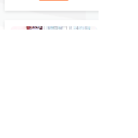
職業才華卡牌遊戲
由殘疾人士帶領進行卡牌遊戲
認識其日常生活智慧和需要，培養參加者的同理
心
引導學生思考社關或義工活動如何為履歷表升級
活動介紹