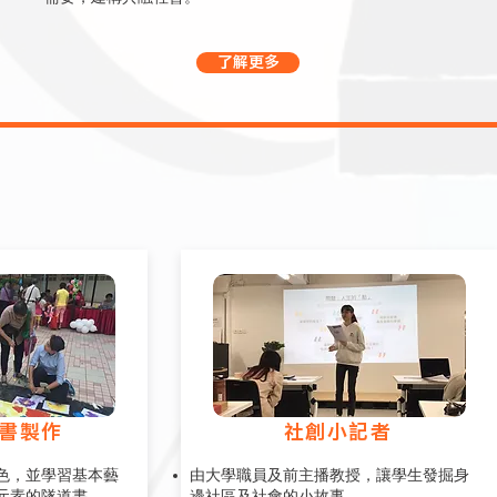
了解更多
書製作
社創小記者
色，並學習基本藝
由大學職員及前主播教授，讓學生發掘身
元素的隧道書
邊社區及社會的小故事