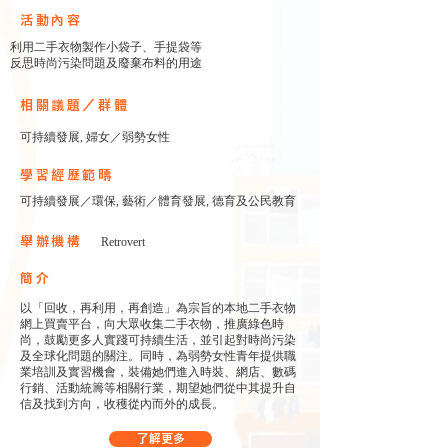
​活動內容
利用二手衣物製作小袋子、手提袋等
反思時尚污染問題及廢棄布料的用途
相關議題／群體
可持續發展, 婦女／弱勢女性
學習經歷範疇
可持續發展／環保, 藝術／體育發展, 德育及公民教育
舉辦機構
Retrovert
簡介
以「回收，再利用，再創造」為宗旨的本地二手衣物
網上買賣平台，向大眾收集二手衣物，推廣綠色時
尚，鼓勵更多人實踐可持續生活，並引起對時尚污染
及全球化問題的關注。同時，為弱勢女性青年提供職
業培訓及實習機會，裝備她們進入時裝、網店、數碼
行銷、活動統籌等相關行業，期望她們從中其提升自
信及找到方向，收穫從內而外的成長。
了解更多