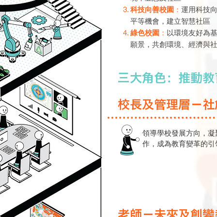
科技向善校園
：
運用科技
平等機會，建立智慧社區
綠色校園
：
以環境友好為
願景，共創環境、經濟與
三大角色：推動教
校長及管理層－社
領導學校發展方向，凝
作，成為教育變革的引
老師－未來及創變