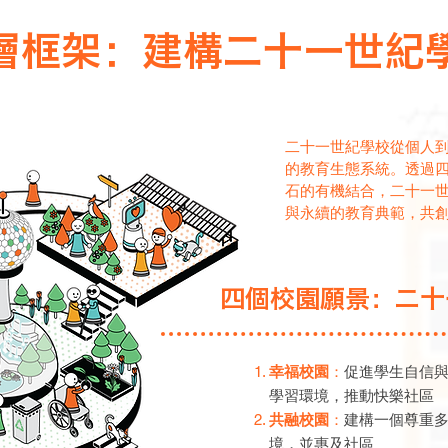
層框架：建構二十一世紀
二十一世紀學校從個人
的教育生態系統。透過
石的有機結合，二十一
與永續的教育典範，共
四個校園願景：二十
幸福校園
：
促進學生自信
學習環境，推動快樂社區
共融校園
：
建構一個尊重
境，並惠及社區