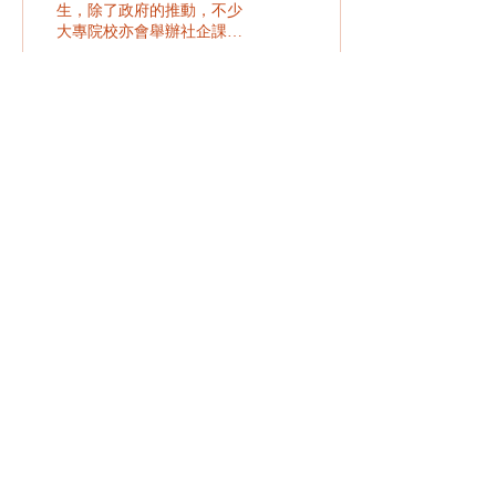
生，除了政府的推動，不少
大專院校亦會舉辦社企課
程，鼓勵學生向社創方面發
展，而目前本地的社企生態
也變得漸趨成熟，在2020年
已經有超過666間社企持續
營運。在這個社創的時代，
175
0
我們都可以發揮自己的小宇
宙去幫助弱勢社群，令社會
變得更加美好。
立即訂閱
主辦：
曾資助本計劃：
聯絡我們