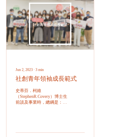
Jun 2, 2023
∙
3
min
社創青年領袖成長範式
史蒂芬．柯維
（StephenR.Covery）博士生
前談及事業時，總綱是：
「為自己著想，但不忘他人
的權益。」而社創，正正就
實踐了這句話。青年就是社
會的未來，而讓未來主人翁
及早學習社創，正是讓他們