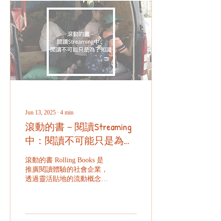
Jun 13, 2025
∙
4
min
滾動的書－閱讀Streaming
中：閱讀不可能只是為了
知識
滾動的書 Rolling Books 是
推廣閱讀體驗的社會企業，
透過靈活貼地的流動概念書
車，將閱讀推廣的有趣點
子，駛進小學校園並關愛社
區。透過舉辦各式活動把閱
讀樂趣轉化成真摰體驗，讓