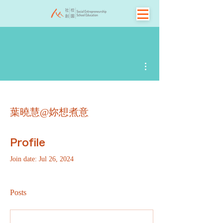
More actions
葉曉慧@妳想煮意
Profile
Join date: Jul 26, 2024
Posts