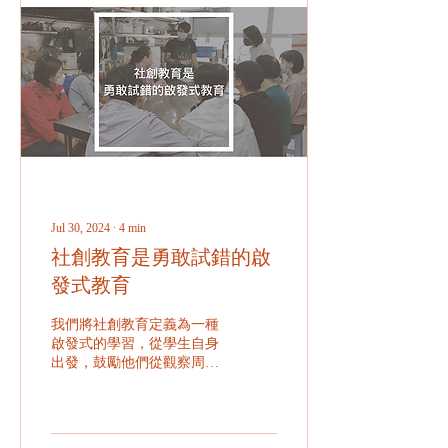
Jul 30, 2024
∙
4
min
社創教育是勇敢試錯的啟
發式教育
我們將社創教育定義為一種
啟發式的學習，從學生自身
出發，鼓勵他們從觀察周圍
的事物開始，通過自發的實
踐和探索來學習。啟發式學
習的重點放在過程中，而不
是僅僅在結果上。與傳統教