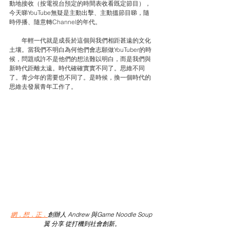
動地接收（按電視台預定的時間表收看既定節目），
今天睇YouTube無疑是主動出擊、主動搵節目睇，隨
時停播、隨意轉Channel的年代。
　　年輕一代就是成長於這個與我們相距甚遠的文化
土壤。當我們不明白為何他們會志願做YouTuber的時
候，問題或許不是他們的想法難以明白，而是我們與
新時代距離太遠。時代確確實實不同了。思維不同
了。青少年的需要也不同了。是時候，換一個時代的
思維去發展青年工作了。
網．想．正．
創辦人 Andrew 與Game Noodle Soup 
翼 分享 從打機到社會創新。