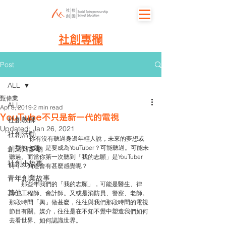
社創專欄
Post
ALL
甄偉業
ALL
Apr 8, 2019
2 min read
YouTube不只是新一代的電視
社創教師
Updated:
Jan 26, 2021
社創活動
你有沒有聽過身邊年輕人說，未來的夢想或
「我的志願」是要成為YouTuber？可能聽過。可能未
創業知多啲
聽過。而當你第一次聽到「我的志願」是YouTuber
社創小故事
時，不知道會有甚麼感覺呢？
青年創業故事
　　那些年我們的「我的志願」，可能是醫生、律
其他
師、工程師、會計師。又或是消防員、警察、老師。
那段時間「興」做甚麼，往往與我們那段時間的電視
節目有關。媒介，往往是在不知不覺中塑造我們如何
去看世界、如何認識世界。