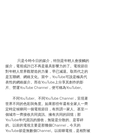
只是今時今日的媒介，特別是年輕人會接觸的
媒介，電視或許已不再是最具影響力的了。電視節目
對年輕人世界觀塑造的力量，早已減退。取而代之的
是互聯網、網絡文化。當中，YouTube可說是極具代
表性的網絡媒介。而在YouTube上分享其創作的影
片、營運YouTube Channel，便可稱為YouTuber。
　　不同YouTuber、不同YouTube Channel，呈現著
世界不同的色彩與角度。如果那些年還有全家人一齊
定時定候睇同一個電視節目，有所謂一家人、甚至一
個城市一齊接收共同資訊、擁有共同的回憶；那
YouTube年代資訊的接收，無疑是分散的、是零碎
的。以前的電視主要是那幾個Channel，今天的
YouTube卻是無數個Channel。以前睇電視，是相對被