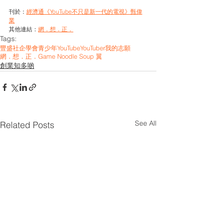
刊於：
經濟通《YouTube不只是新一代的電視》甄偉
業
其他連結：
網．想．正．
Tags:
豐盛社企學會
青少年
YouTube
YouTuber
我的志願
網．想．正．
Game Noodle Soup 翼
創業知多啲
See All
Related Posts