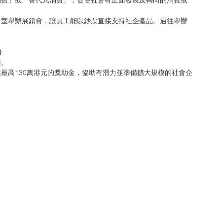
消費」或「替代式消費」，促使社會有正面發展及轉向的消費或
公室舉辦展銷會，讓員工能以鈔票直接支持社企產品。過往舉辦
享）
礎。
最高130萬港元的獎助金，協助有潛力並準備擴大規模的社會企