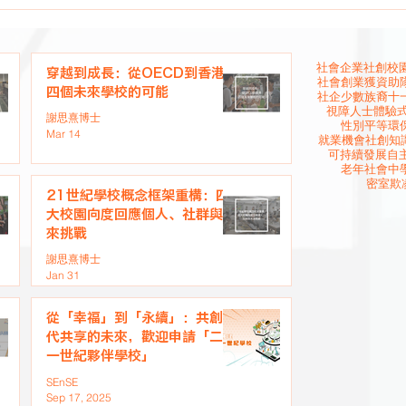
社會企業
社創校園
穿越到成長：從OECD到香港
社會創業
獲資助
四個未來學校的可能
社企
少數族裔
十
視障人士
體驗
謝思熹博士
性別平等
環
Mar 14
就業機會
社創知
可持續發展
自
老年社會
中
密室欺
21世紀學校概念框架重構：四
大校園向度回應個人、社群與未
來挑戰
謝思熹博士
Jan 31
從「幸福」到「永續」：共創世
代共享的未來，歡迎申請「二十
一世紀夥伴學校」
SEnSE
Sep 17, 2025