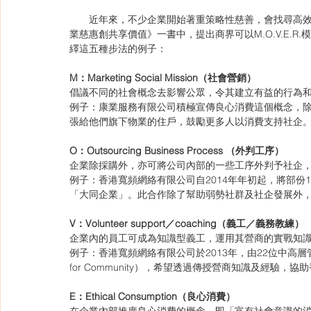
　　近年來，不少企業開始著重策略性慈善，會找尋高效
業慈惠創共享價值》一書中，提出商界可以M.O.V.E.
繹這五種步法的例子：
M：Marketing Social Mission（社會營銷）
倡議不同的社會概念去影響公眾，令其建立有益的行為
例子：康業服務有限公司積極宣傳良心消費這個概念，
張給他們旗下物業的住戶，鼓勵更多人以消費支持社企
O：Outsourcing Business Process （外判工序）
企業除採購外，亦可將公司內部的一些工序外判予社企
例子：香港寬頻網絡有限公司自2014年年初起，將部份
「大同企業」。此合作除了幫助弱勢社群及社企發展外
V：Volunteer support／coaching（義工／義務教練）
企業內的員工可成為知識型義工，運用其營商的實戰知
例子：香港寬頻網絡有限公司於2013年，由22位中高層管理人員
for Community），希望透過傳授營商知識及經
E：Ethical Consumption（良心消費）