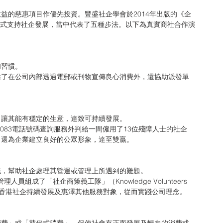
益的慈惠項目作優先投資。豐盛社企學會於2014年出版的《企
R.模式支持社企發展，當中代表了五種步法。以下為真實商社合作演
和習慣。
除了在公司內部透過電郵或刊物宣傳良心消費外，還協助派發單
。
，讓其能有穩定的生意，達致可持續發展。
1083電話號碼查詢服務外判給一間僱用了13位殘障人士的社企
，還為企業建立良好的公眾形象，達至雙贏。
識，幫助社企處理其營運或管理上所遇到的難題。
組成了「社企商策義工隊」（Knowledge Volunteers 
驗，協助香港社企持續發展及惠澤其他服務對象，從而實踐公司理念。