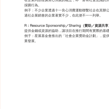
在企業內部推廣良心消費的概念，即「富有社會意識的
採購行為。
例子：不少企業透過十一良心消費運動聯繫社企在其辦
過社企展銷會的企業著實不少，在此便不一一列舉。
R：Resource Sponsorship／Sharing（贊助／資源共
提供金錢或資源的協助，讓項目在推行期間有實際的基
例子：星展基金會推出的「社會企業獎助金計劃」，提供
業發展。