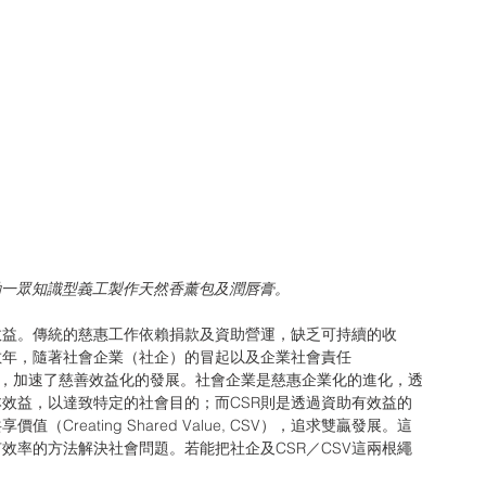
動一眾知識型義工製作天然香薰包及潤唇膏。
效益。傳統的慈惠工作依賴捐款及資助營運，缺乏可持續的收
數年，隨著社會企業（社企）的冒起以及企業社會責任
 CSR）的倡議與推行，加速了慈善效益化的發展。社會企業是慈惠企業化的進化，透
效益，以達致特定的社會目的；而CSR則是透過資助有效益的
eating Shared Value, CSV），追求雙贏發展。這
效率的方法解決社會問題。若能把社企及CSR／CSV這兩根繩