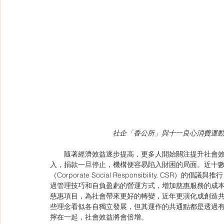
社企「香公所」與十一良心消費運
　　隨著經濟效益逐步提高，更多人開始關注提升社會
入，捐款一旦停止，機構便容易陷入財困的局面。近十
（Corporate Social Responsibility,
過管理技巧和自負盈虧的營運方式，增加慈惠服務的成本
慈惠項目，為社會帶來更好的轉變，近年更演化成創造共享價值（Cr
些理念看似各自獨立發展，但其運作的共通點都是透過有
擰在一起，社會效益將會倍增。