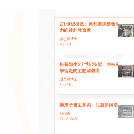
21世紀校長：具前瞻與整合能
力的社創教育家
謝思熹博士
Mar 28
培養學生21世紀技能：由被動
學習走向主動解難者
謝思熹博士
Feb 28
讓孩子自主參與：兒童參與階梯
SEnSE
Oct 2, 2025