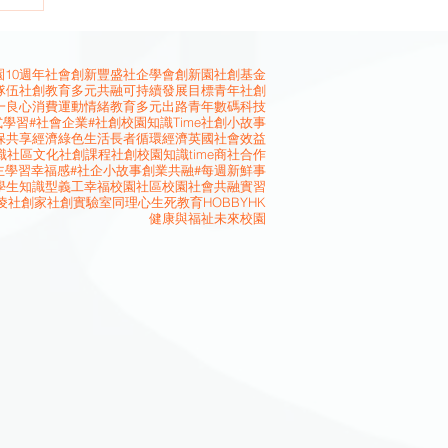
10週年
社會創新
豐盛社企學會
創新園
社創基金
隊伍
社創教育
多元共融
可持續發展目標
青年社創
一良心消費運動
情緒教育
多元出路
青年
數碼科技
式學習
#社會企業
#社創校園知識Time
社創小故事
保
共享經濟
綠色生活
長者
循環經濟
英國
社會效益
識
社區文化
社創課程
社創校園知識time
商社合作
主學習
幸福感
#社企小故事
創業
共融
#每週新鮮事
學生
知識型義工
幸福校園
社區校園
社會共融
實習
凌
社創家
社創實驗室
同理心
生死教育
HOBBYHK
健康與福祉
未來校園