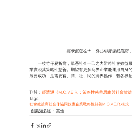
嘉禾戲院在十一良心消費運動期間
　　一枝竹仔易折彎，單憑社企一己之力難將社會效益
業實踐其策略性慈善。期望有更多商界企業能運用自身
展要成功，是需要官、商、社、民的跨界協作，若各界
刊於：
經濟通《M.O.V.E.R.：策略性慈善思維與社會
Tags:
社會效益
商社合作
協同效應
企業戰略性慈善
M.O.V.E.R.模式
創業知多啲
其他