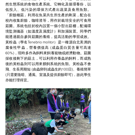
然生態系統的食物生產系統。它轉化及循環養份，以
低投入、低污染的環保方式產出蔬菜及食用魚類。
「廚餘種菇」利用在魚菜共生所生產的剩菜，配合在
校內收集廚餘，咖啡渣等，用作於栽培安全的可食用
菇菌。系統包括於校內設置一個小型出菇棚，配備環
境監測儀器（如溫度及濕度計）和加濕裝置。同學們
能透過親自參與菇菌的養殖，提高活動的學習成效。 
黃粉蟲（學名Tenebrio molitor）是一種源自北美洲的
腐食性甲蟲，營養價值高 (成蟲蛋白質含量可高達
60%)，現時多作為飼料來飼養寵物或經濟動物。菇菌
採收後剩下的菇土，可以利用作養蟲的飼料，而成熟
後的黃粉蟲則可以用來餵飼系統的魚類。黃粉蟲不會
飛、生長周期短 (由蟲卵到成蟲生約100日)、養殖簡單 
(只需要陰暗、通風、室溫及提供廚餘即可)，故此學生
亦能打理得宜。