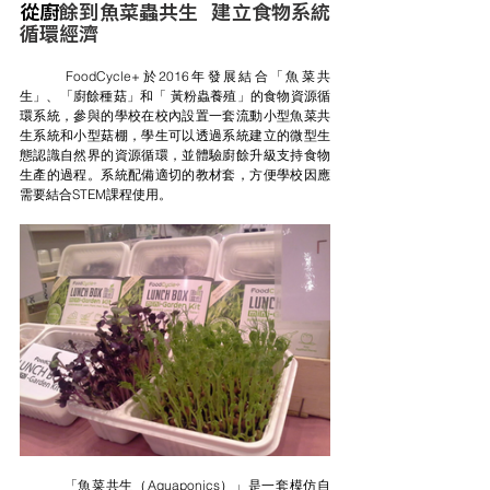
從廚
餘到魚菜蟲共生  建立食物系統
循環經濟
	FoodCycle+於2016年發展結合「魚菜共
生」、「廚餘種菇」和「 黃粉蟲養殖」的食物資源循
環系統，參與的學校在校內設置一套流動小型魚菜共
生系統和小型菇棚，學生可以透過系統建立的微型生
態認識自然界的資源循環，並體驗廚餘升級支持食物
生產的過程。系統配備適切的教材套，方便學校因應
需要結合STEM課程使用。
	「魚菜共生（Aquaponics）」是一套模仿自