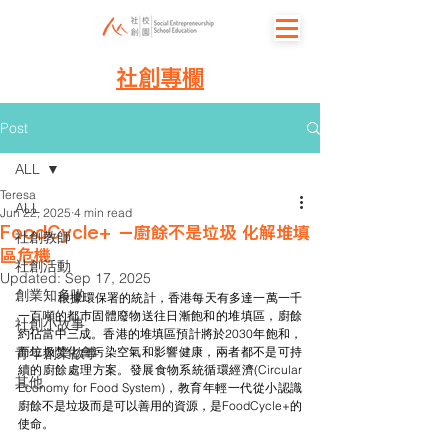
社創專欄
Post
ALL
Teresa
ALL
Jun 22, 2025
4 min read
FoodCycle+ －廚餘不是垃圾 化解堆填
社創教師
區危機
社創活動
Updated:
Sep 17, 2025
創業知多啲
	根據環保署的統計，香港每天有多達一萬一千
一百噸的都巿固體廢物送往日漸飽和的堆填區，廚餘
社創小故事
約佔當中三成。香港的堆填區預計將於2030年飽和，
青年創業故事
而垃圾焚化會污染空氣和影響健康，兩者都不是可持
續的廚餘處理方案。發展食物系統循環經濟(Circular 
其他
Economy for Food System)，教育年輕一代從小認識
廚餘不是垃圾而是可以善用的資源，是FoodCycle+的
使命。