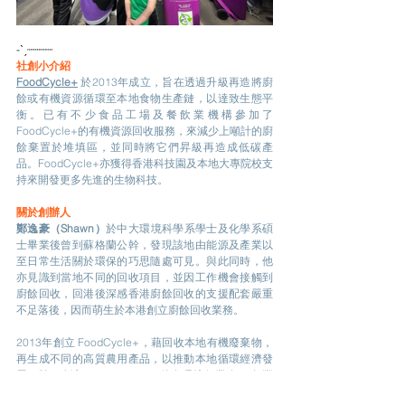
-ˋˏ┈┈┈┈
社創小介紹
FoodCycle+
於2013年成立，旨在透過升級再造將廚
餘或有機資源循環至本地食物生產鏈，以達致生態平
衡。已有不少食品工場及餐飲業機構參加了
FoodCycle+的有機資源回收服務，來減少上噸計的廚
餘棄置於堆填區，並同時將它們昇級再造成低碳產
品。FoodCycle+亦獲得香港科技園及本地大專院校支
持來開發更多先進的生物科技。
關於創辦人
鄭逸豪（Shawn）
於中大環境科學系學士及化學系碩
士畢業後曾到蘇格蘭公幹，發現該地由能源及產業以
至日常生活關於環保的巧思隨處可見。與此同時，他
亦見識到當地不同的回收項目，並因工作機會接觸到
廚餘回收，回港後深感香港廚餘回收的支援配套嚴重
不足落後，因而萌生於本港創立廚餘回收業務。
2013年創立 FoodCycle+，藉回收本地有機廢棄物，
再生成不同的高質農用產品，以推動本地循環經濟發
展。除了創立 FoodCycle+，他在環境行業有15年豐
富經驗，是碳審核員及環境、社會和管治 (ESG) 顧