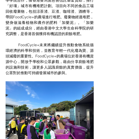
學學院合作，獲香港賽馬會慈善信託基金資助，推行
「好壤」城市有機堆肥計劃。項目向不同的食品工場
回收廢棄物，包括涼茶渣、豆渣、咖啡渣、酒糟等，
帶回FoodCycle+的農場進行堆肥。廢棄物經過堆肥，
變身做滋養植物和農作的肥料「加樂泥」。「加樂
泥」的組成成分，經由香港中文大學生命科學院的研
究調整，是香港首個獲得有機認證的廚餘堆肥。
	FoodCycle+未來將繼續提升推動食物系統循
環經濟的科學和技術，並教育年輕一代化廢為寶、源
頭減廢的重要性。FoodCycle+的農場位於香港有機資
源中心，開放予學校和公眾參觀，藉由分享廚餘堆肥
的設施和技術，讓更多人認識廚餘的真實價值，提升
公眾對於推動可持續發展城巿的參與。