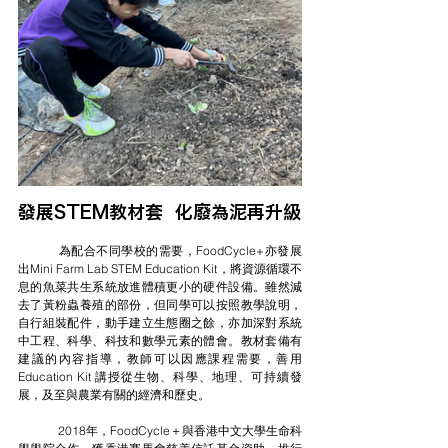
發展STEM教材套  化廢為泥再升級
	為配合不同學校的需要，FoodCycle+亦發展
出Mini Farm Lab STEM Education Kit，將資源循環不
息的魚菜共生系統放進體積更小的硬件設備。雖然減
去了黃粉蟲養殖的部份，但同學可以按照教學說明，
自行組裝配件，動手建立生態圈之餘，亦加深對系統
中工程、科學、科技和數學元素的體會。教材套備有
建議的內容指導，教師可以因應課程需要，善用 
Education Kit 講授從生物、科學、地理、可持續發
展，及至與農業有關的經濟和歷史。
	2018年，FoodCycle＋與香港中文大學生命科