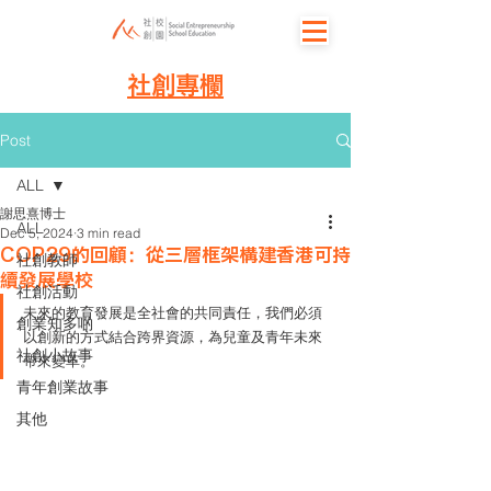
社創專欄
Post
ALL
謝思熹博士
ALL
Dec 5, 2024
3 min read
COP29的回顧：從三層框架構建香港可持
社創教師
續發展學校
社創活動
未來的教育發展是全社會的共同責任，我們必須
創業知多啲
以創新的方式結合跨界資源，為兒童及青年未來
社創小故事
帶來變革。
青年創業故事
其他