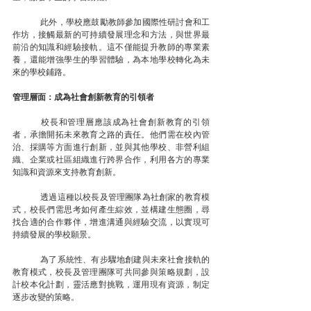
	此外，學校應鼓勵教師參加國際性研討會和工
作坊，接觸最新的可持續發展理念和方法，與世界最
前沿的知識和經驗接軌。這不僅能提升教師的專業素
養，還能增強學生的學習體驗，為本地學校轉化為未
來的學校鋪路。
管理層面：成為社會創新教育的引領者
	校長和管理層應該成為社會創新教育的引領
者，承擔開拓未來教育之路的責任。他們需在校內管
治、採購等方面進行創新，並與其他學校、非營利組
織、企業或社區組織進行跨界合作，利用各方的專業
知識和資源來支持教育創新。
	透過這種以校長及管理團隊為社創家的教育模
式，校長們需思考如何產生綜效，並構建生態圈，尋
找合適的合作夥伴，增進溝通與經驗交流，以實現可
持續發展的學校願景。
	為了系統性、有步驟地創建與未來社會接軌的
教育模式，校長及管理團隊可共同參與策略規劃，設
計校本化計劃，靈活應對挑戰，運用現有資源，制定
逐步改變的策略。