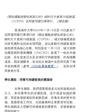
《聯合國氣候變化框架公約》締約方大會第29屆會議
（COP29）在阿塞拜疆巴庫舉行。（聯合國）
	香港城市大學2024年11月14日至16日參加了
在阿塞拜疆巴庫舉行的《聯合國氣候變化框架公約》
締約方大會第29屆會議（COP29）。城大積極透過前
沿研究應對迫切的全球問題，並以推動可持續發展和
綠色環境為核心任務。特別是在11月15日，城大與聯
合國貿易和發展機構（UNCTAD）簽署了一份合作備
忘錄，旨在促進亞太及全球的可持續發展。作為隨團
成員，我深感榮幸，並在此次會議中反思和完善了兩
年前的構思（參考
〈ESG在香港教育〉
），並與全球
與會者分享。
學生層面：培養可持續發展的實踐者
	在學生層面，我們需要透過多元化和遊戲化的
介入，來培養學生的深層意識。這不僅是知識的傳
授，而是激發探索欲和創新思維，培養未來的青年領
袖。透過環保工作坊、社區服務和企業實習等活動，
學生能夠深入理解可持續發展的重要性，並發展解決
問題的能力。