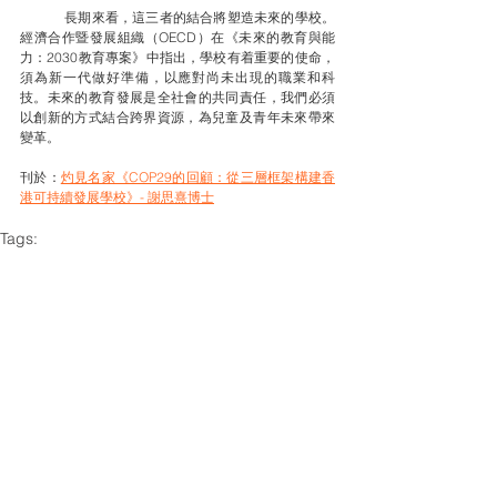
	長期來看，這三者的結合將塑造未來的學校。
經濟合作暨發展組織（OECD）在《未來的教育與能
力：2030教育專案》中指出，學校有着重要的使命，
須為新一代做好準備，以應對尚未出現的職業和科
技。未來的教育發展是全社會的共同責任，我們必須
以創新的方式結合跨界資源，為兒童及青年未來帶來
變革。
刊於：
灼見名家《
COP29的回顧：從三層框架構建香
港可持續發展學校
》- 謝思熹博士
Tags:
COP29
可持續發展學校
社創教師
See All
Related Posts