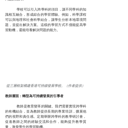
	學校可以引入跨學科的項目，讓不同學科的知
識相互融合，形成綜合的學習體驗。例如，科學課程
可以與地理和社會科學結合，讓學生分析本地環境問
題，並提出解決方案。這樣的學習方式不僅能提高學
習動機，還能培養解決問題的能力。
從三層框架構建香港可持續發展學校。（作者提供）
教師層面：轉型為可持續發展的引導者
	教師是教育變革的關鍵。我們需要實現跨學科
的有機結合，並為教師提供長期的專業培訓，擴展他
們的視野和責任感。定期舉辦跨學科的教學研討會，
促進教師之間的經驗交流和合作，能夠提升教學質
量，激發學生的學習動機。