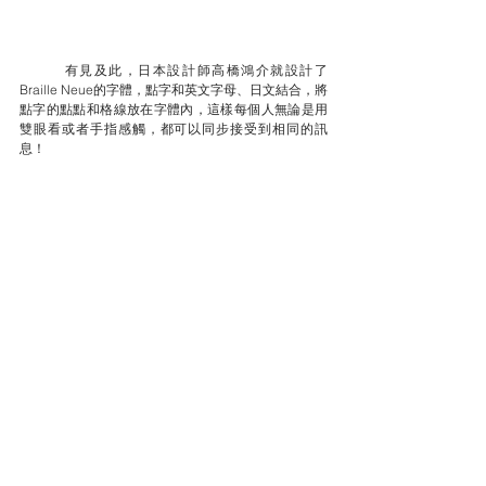
有見及此，日本設計師高橋鴻介就設計了
Braille Neue的字體，點字和英文字母、日文結合，將
點字的點點和格線放在字體內，這樣每個人無論是用
雙眼看或者手指感觸，都可以同步接受到相同的訊
息！