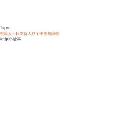
Tags:
視障人士
日本
盲人
點字
平等
無障礙
社創小故事
See All
Related Posts