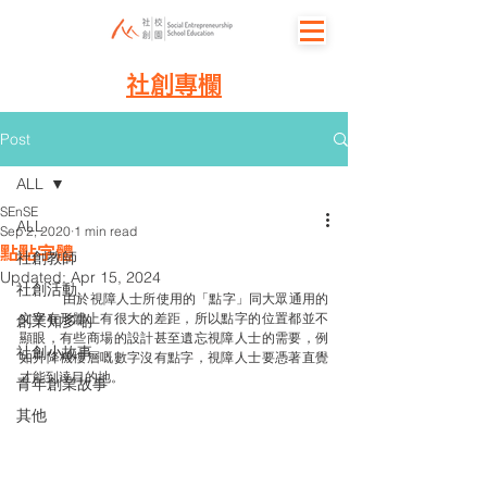
社創專欄
Post
ALL
SEnSE
ALL
Sep 2, 2020
1 min read
點點字體
社創教師
Updated:
Apr 15, 2024
社創活動
	由於視障人士所使用的「點字」同大眾通用的
文字在形體上有很大的差距，所以點字的位置都並不
創業知多啲
顯眼，有些商場的設計甚至遺忘視障人士的需要，例
社創小故事
如升降機樓層嘅數字沒有點字，視障人士要憑著直覺
才能到達目的地。
青年創業故事
其他