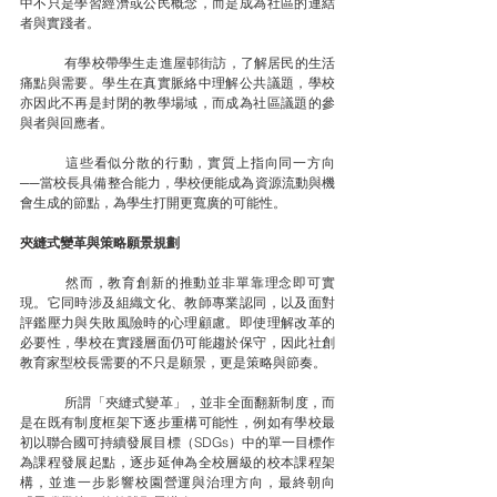
中不只是學習經濟或公民概念，而是成為社區的連結
者與實踐者。
	有學校帶學生走進屋邨街訪，了解居民的生活
痛點與需要。學生在真實脈絡中理解公共議題，學校
亦因此不再是封閉的教學場域，而成為社區議題的參
與者與回應者。
	這些看似分散的行動，實質上指向同一方向
──當校長具備整合能力，學校便能成為資源流動與機
會生成的節點，為學生打開更寬廣的可能性。
夾縫式變革與策略願景規劃
	然而，教育創新的推動並非單靠理念即可實
現。它同時涉及組織文化、教師專業認同，以及面對
評鑑壓力與失敗風險時的心理顧慮。即使理解改革的
必要性，學校在實踐層面仍可能趨於保守，因此社創
教育家型校長需要的不只是願景，更是策略與節奏。
	所謂「夾縫式變革」，並非全面翻新制度，而
是在既有制度框架下逐步重構可能性，例如有學校最
初以聯合國可持續發展目標（SDGs）中的單一目標作
為課程發展起點，逐步延伸為全校層級的校本課程架
構，並進一步影響校園營運與治理方向，最終朝向