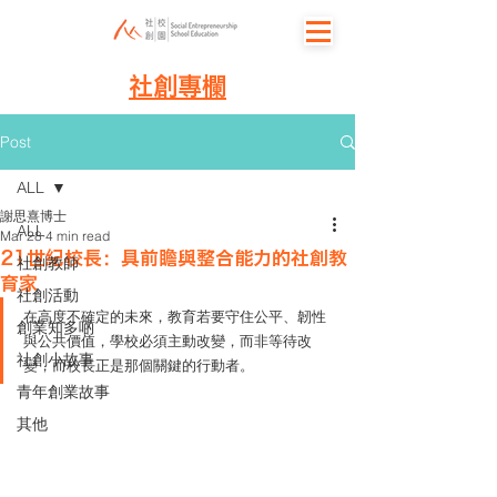
社創專欄
Post
ALL
謝思熹博士
ALL
Mar 28
4 min read
21世紀校長：具前瞻與整合能力的社創教
社創教師
育家
社創活動
在高度不確定的未來，教育若要守住公平、韌性
創業知多啲
與公共價值，學校必須主動改變，而非等待改
社創小故事
變，而校長正是那個關鍵的行動者。
青年創業故事
其他