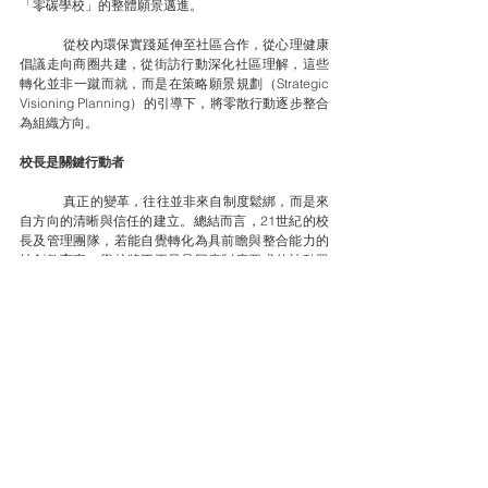
「零碳學校」的整體願景邁進。
	從校內環保實踐延伸至社區合作，從心理健康
倡議走向商圈共建，從街訪行動深化社區理解，這些
轉化並非一蹴而就，而是在策略願景規劃（Strategic 
Visioning Planning）的引導下，將零散行動逐步整合
為組織方向。
校長是關鍵行動者
	真正的變革，往往並非來自制度鬆綁，而是來
自方向的清晰與信任的建立。總結而言，21世紀的校
長及管理團隊，若能自覺轉化為具前瞻與整合能力的
社創教育家，學校將不再只是回應制度要求的被動單
位，而能成為推動教育創新與社會進步的重要場域。
	在高度不確定的未來，教育若要守住公平、韌
性與公共價值，學校必須主動改變，而非等待改變。
而校長，正是那個關鍵的行動者。
註：
有關對2037年的想像及解釋，可參閱以下文章：
Enrico Del Grande, "2037: What Will Happen 20 
Years from Now?," LinkedIn, September 21, 
2017.