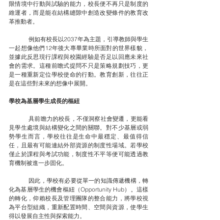
限情境中行動與試驗的能力，校長便不再只是制度的
維運者，而是能在結構縫隙中創造改變條件的教育改
革推動者。
	例如有校長以2037年為主題，引導教師與學生
一起想像他們12年後大專畢業時所面對的世界樣貌，
並據此反思現行課程與校園經驗是否足以回應未來社
會的需求。這種前瞻式提問不只是策略規劃技巧，更
是一種重新定位學校使命的行動。教育創新，往往正
是在這些對未來的想像中展開。
學校為基層學生成長的樞紐
	具前瞻力的校長，不僅洞察社會變遷，更能看
見學生處境與結構變化之間的關聯。對不少基層或弱
勢學生而言，學校往往是生命中最穩定、最值得信
任，且最有可能連結外部資源的制度性場域。若學校
僅止於課程與考試功能，制度性不平等便可能透過教
育機制被進一步固化。
	因此，學校有必要從單一的知識傳遞機構，轉
化為基層學生的機會樞紐（Opportunity Hub）。這樣
的轉化，仰賴校長及管理團隊的整合能力，將學校視
為平台型組織，重新配置時間、空間與資源，使學生
得以發展自主性與探索能力。