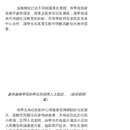
	這種轉化已在不同校園逐步實踐，有學校與家
長攜手參與環保，再逐步延伸至社區層面，讓學校成
為可持續生活教育的節點；亦有學校與安老院及長者
中心合作，讓學生在真實互動中理解高齡化社會的需
要。
參與服務學習的學生與視障人士面談 。（政府新聞
處）
	有學生為社區創作心理健康宣傳橫額於社區展
示，提醒市民關注自身情緒健康；另有組別走訪社區
小商場，訪問小店老闆，由學生作為媒介邀請小店加
入商圈並商議優惠方案，協助商戶起步。學生在過程