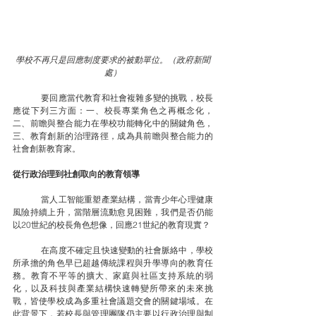
學校不再只是回應制度要求的被動單位。（政府新聞
處）
	要回應當代教育和社會複雜多變的挑戰，校長
應從下列三方面：一、校長專業角色之再概念化，
二、前瞻與整合能力在學校功能轉化中的關鍵角色，
三、教育創新的治理路徑，成為具前瞻與整合能力的
社會創新教育家。
從行政治理到社創取向的教育領導
	當人工智能重塑產業結構，當青少年心理健康
風險持續上升，當階層流動愈見困難，我們是否仍能
以20世紀的校長角色想像，回應21世紀的教育現實？
	在高度不確定且快速變動的社會脈絡中，學校
所承擔的角色早已超越傳統課程與升學導向的教育任
務。教育不平等的擴大、家庭與社區支持系統的弱
化，以及科技與產業結構快速轉變所帶來的未來挑
戰，皆使學校成為多重社會議題交會的關鍵場域。在
此背景下，若校長與管理團隊仍主要以行政治理與制