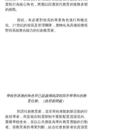
度執行為核心角色，將難以回應當代教育的複雜多變
的挑戰。
	因此，有必要對校長的專業角色進行再概念
化。21世紀的校長及管理團隊，應轉化為具備前瞻視
野與系統整合能力的社創教育家。
學校所承擔的角色早已超越傳統課程與升學導向的教
育任務。（政府新聞處）
	所謂社創教育家，並非單純推動創新活動的行
政領導者，而是能在制度限制中重新配置資源流向、
重構學校使命，並以公共價值為導向教育實驗的行動
者。當教育家的專業判斷，結合社會創新者在資源受