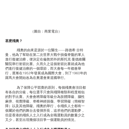
（圖自：商業電台）
甚麽殘奧？
	殘奧的由來是源於一位醫生——路德希·古特
曼，他為了幫助在第二次世界大戰中損傷脊髓的軍人
進行復健治療，便決定在倫敦郊外的斯托克·曼德維爾
醫院舉行射箭比賽。久而久之這個射箭比賽就成為他
們進行復健治療的一個環節，而大會每一年都會舉
行，逐漸在1952年發展成為國際大會，到了1960年的
羅馬大會開始改為在奧運會東道國舉行。
	為了保障公平競賽的原則，每個殘奧會項目都
有各自的分級，每位選手只會與殘障種類和程度相似
的對手比賽。大會會將障礙等級分為肢體障礙、腦性
麻痹、視覺障礙、脊椎神經損傷、學習障礙（簡稱智
障）以及其他障礙。殘奧的舉行，令殘疾人士都有一
個屬於他們的舞台去發揮所長，追求他們的運動夢，
但是香港的殘疾人士入行成為全職運動員的數量少之
又少，甚至出現幾個項目爭一個運動員的情況。