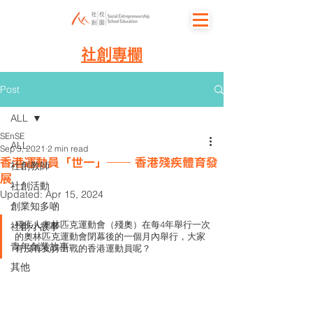
社創專欄
Post
ALL
SEnSE
ALL
Sep 3, 2021
2 min read
香港運動員「世一」—— 香港殘疾體育發
社創教師
展
社創活動
Updated:
Apr 15, 2024
創業知多啲
殘疾人奧林匹克運動會（殘奧）在每4年舉行一次
社創小故事
的奧林匹克運動會閉幕後的一個月內舉行，大家
青年創業故事
有沒有支持出戰的香港運動員呢？
其他