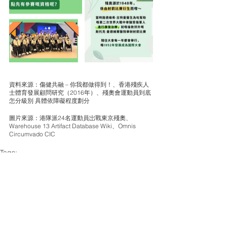
資料來源：傷健共融 – 你我都做得到！、香港殘疾人
士體育發展顧問研究（2016年）、殘奧會運動員到底
怎分級別 具體依障礙程度劃分
圖片來源：港隊派24名運動員岀戰東京殘奧、
Warehouse 13 Artifact Database Wiki、Omnis 
Circumvado CIC
Tags:
社創小故事
社創校園知識time
殘疾人士
殘奧
香港運動員
體育發展
社創小故事