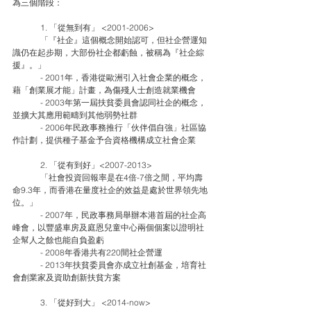
為三個階段：
	1. 「從無到有」 <2001-2006>
	「『社企』這個概念開始認可，但社企營運知
識仍在起步期，大部份社企都虧蝕，被稱為『社企綜
援』。」
	- 2001年，香港從歐洲引入社會企業的概念，
藉「創業展才能」計畫，為傷殘人士創造就業機會
	- 2003年第一屆扶貧委員會認同社企的概念，
並擴大其應用範疇到其他弱勢社群
	- 2006年民政事務推行「伙伴倡自強」社區協
作計劃，提供種子基金予合資格機構成立社會企業
	2. 「從有到好」<2007-2013>
	「社會投資回報率是在4倍-7倍之間，平均壽
命9.3年，而香港在量度社企的效益是處於世界領先地
位。」
	- 2007年，民政事務局舉辦本港首屆的社企高
峰會，以豐盛車房及庭恩兒童中心兩個個案以證明社
企幫人之餘也能自負盈虧
	- 2008年香港共有220間社企營運
	- 2013年扶貧委員會亦成立社創基金，培育社
會創業家及資助創新扶貧方案
	3. 「從好到大」 <2014-now>