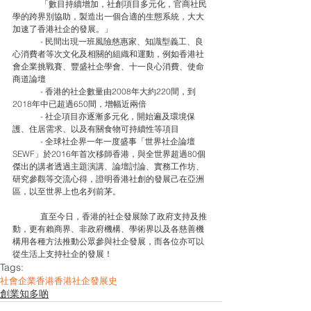
	「數目持續增加，社創項目多元化，官商社民
學的跨界別協助，製造出一個合適的生態系統，大大
加速了香港社企的發展。」
	- 民間出現一班風險慈惠家、知識型義工、良
心消費者等次文化及相關的組織和運動，例如香港社
會企業挑戰賽、豐盛社企學會、十一良心消費、使命
商道論壇
	- 香港的社企數量由2008年大約220間，到
2018年中已超過650間，增幅近兩倍
	- 社企項目亦逐漸多元化，開始遍及環境保
護、住居需求、以及有關食物可持續性等項目
	- 全球社企界一年一度盛事「世界社企論壇 
SEWF」於2016年首次移師香港，與全世界超過80個
傑出的講者透過主題演講、論壇討論、實務工作坊、
研究參觀等交流心得，證明香港社創的發展己在亞洲
區，以至世界上也名列前茅。
	直至今日，香港的社企發展除了政府支持及推
動，更有賴商界、非政府機構、學術界以及各慈善機
構用各種方法推動公眾參與社企發展，而各位亦可以
從生活上支持社企的發展！
Tags:
社會企業
香港
香港社企發展史
創業知多啲