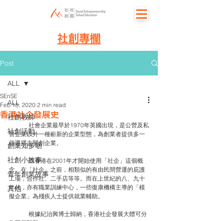
社創專欄
Post
ALL
SEnSE
ALL
Feb 18, 2020
2 min read
香港社企發展史
社創教師
	社會企業最早於1970年英國出現，是公營及私
社創活動
營企業以外一種嶄新的企業型態，為創業者提供多一
個選擇去開創企業。
創業知多啲
社創小故事
	而香港在2001年才開始使用「社企」這個概
念。在「社企」之前，相類似的有由民間營運的庇護
青年創業故事
工場，合作社、二手店等等。而在上世紀的八、九十
年代，亦有職業訓練中心，一些復康機構主導的「模
其他
擬企業」為殘疾人士提供就業輔助。
	根據紀治興博士歸納，香港社企發展大體可分