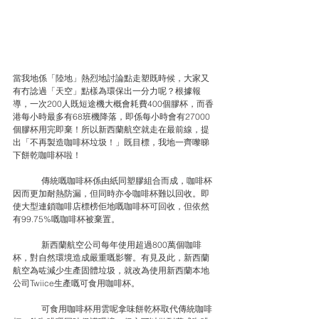
當我地係「陸地」熱烈地討論點走塑既時候，大家又
有冇諗過「天空」點樣為環保出一分力呢？根據報
導，一次200人既短途機大概會耗費400個膠杯，而香
港每小時最多有68班機降落，即係每小時會有27000
個膠杯用完即棄！所以新西蘭航空就走在最前線，提
出「不再製造咖啡杯垃圾！」既目標，我地一齊嚟睇
下餅乾咖啡杯啦！
	傳統嘅咖啡杯係由紙同塑膠組合而成，咖啡杯
因而更加耐熱防漏，但同時亦令咖啡杯難以回收。即
使大型連鎖咖啡店標榜佢地嘅咖啡杯可回收，但依然
有99.75%嘅咖啡杯被棄置。
	新西蘭航空公司每年使用超過800萬個咖啡
杯，對自然環境造成嚴重嘅影響。有見及此，新西蘭
航空為咗減少生產固體垃圾，就改為使用新西蘭本地
公司Twiice生產嘅可食用咖啡杯。
	可食用咖啡杯用雲呢拿味餅乾杯取代傳統咖啡