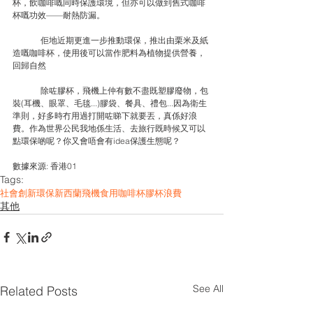
杯，飲咖啡嘅同時保護環境，但亦可以做到舊式咖啡
杯嘅功效——耐熱防漏。
	佢地近期更進一步推動環保，推出由栗米及紙
造嘅咖啡杯，使用後可以當作肥料為植物提供營養，
回歸自然
	除咗膠杯，飛機上仲有數不盡既塑膠廢物，包
裝(耳機、眼罩、毛毯...)膠袋、餐具、禮包...因為衛生
準則，好多時冇用過打開咗睇下就要丟，真係好浪
費。作為世界公民我地係生活、去旅行既時候又可以
點環保啲呢？你又會唔會有idea保護生態呢？
數據來源: 香港01
Tags:
社會創新
環保
新西蘭
飛機
食用咖啡杯
膠杯
浪費
其他
See All
Related Posts