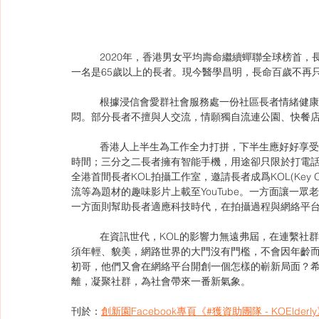
	2020年，香港男女平均壽命繼續蟬聯全球榜首，長者人口持續增長，政府推算到了2034年，香港市民每3人就有
一名是65歲以上的長者。現今醫學昌明，長命百歲不再
	根據浸信會愛群社會服務處一份社區長者情緒健康調查的數據，呈抑鬱徵狀的受訪長者中，近八成經常感到生活沉
悶。部分長者不擅與人交流，情願獨自流連公園、快餐
	香港人上半生為工作全力打拼，下半生應好好享受退休生活。社會上有一群長者明明還精力充沛，卻苦無事幹消磨
時間；三分之二長者擁有智能手機，用途卻只限於打電話、
全港首間長者KOL拍攝工作室，邀請長者成爲KOL(Key O
流等為題材的趣味影片上載至YouTube。一方面讓一
一方面則幫助長者適應科技時代，在拍攝過程與網絡平
	在資訊世代，KOL的影響力無遠弗屆，在連繫社群上扮演著舉足輕重的角色。KOL不需應徵，亦無規定說明KOL必
須年輕、貌美，網路世界的大門沒有門檻，不會因年齡而
初哥，他們又會在網絡平台開創一個怎樣的嶄新局面？希
離，凝聚社群，為社會帶來一番新氣象。
刊於：
創新園Facebook專頁《#獲資助團隊 - KOElderl