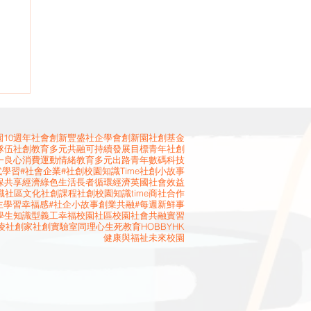
10週年
社會創新
豐盛社企學會
創新園
社創基金
隊伍
社創教育
多元共融
可持續發展目標
青年社創
一良心消費運動
情緒教育
多元出路
青年
數碼科技
式學習
#社會企業
#社創校園知識Time
社創小故事
保
共享經濟
綠色生活
長者
循環經濟
英國
社會效益
識
社區文化
社創課程
社創校園知識time
商社合作
主學習
幸福感
#社企小故事
創業
共融
#每週新鮮事
學生
知識型義工
幸福校園
社區校園
社會共融
實習
凌
社創家
社創實驗室
同理心
生死教育
HOBBYHK
健康與福祉
未來校園