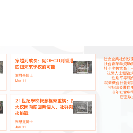
社會企業
社創校園
穿越到成長：從OECD到香港
社會創業
獲資助
四個未來學校的可能
社企
少數族裔
十
視障人士
體驗
謝思熹博士
性別平等
環
Mar 14
就業機會
社創知
可持續發展
自
老年社會
中
密室欺
21世紀學校概念框架重構：四
大校園向度回應個人、社群與未
來挑戰
謝思熹博士
Jan 31