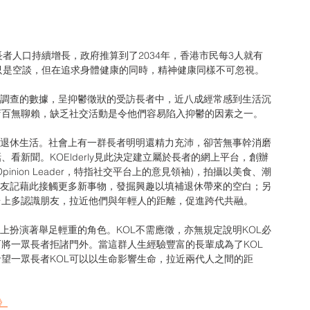
只是空談，但在追求身體健康的同時，精神健康同樣不可忽視。
店百無聊賴，缺乏社交活動是令他們容易陷入抑鬱的因素之一。
看新聞。KOElderly見此決定建立屬於長者的網上平台，創辦
pinion Leader，特指社交平台上的意見領袖)，拍攝以美食、潮
眾老友記藉此接觸更多新事物，發掘興趣以填補退休帶來的空白；另
台上多認識朋友，拉近他們與年輕人的距離，促進跨代共融。
將一眾長者拒諸門外。當這群人生經驗豐富的長輩成為了KOL
望一眾長者KOL可以以生命影響生命，拉近兩代人之間的距
y》