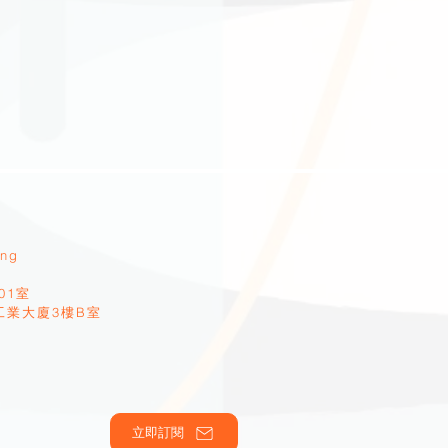
ang
01室
工業大廈3樓B室
立即訂閱