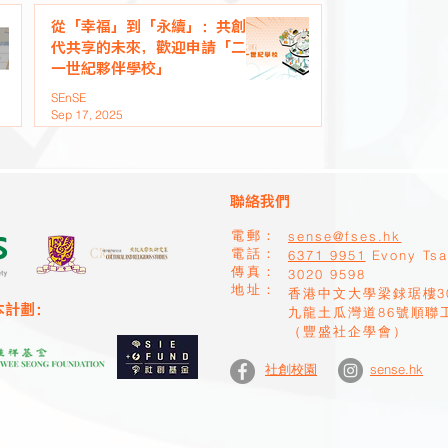
從「幸福」到「永續」：共創世
代共享的未來，歡迎申請「二十
一世紀夥伴學校」
SEnSE
Sep 17, 2025
聯絡我們
sense@fses.hk
電郵：
​電話：
6371 9951
Evony Ts
​傳真：
​3020 9598
地址：
香港中文大學梁銶琚樓3
本計劃：
九龍土瓜灣道86號順聯
（豐盛社企學會）
sense.hk
社創校園