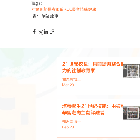
Tags:
社會創新
長者
銀齡
KOL
長者情緒健康
青年創業故事
21世紀校長：具前瞻與整合能
力的社創教育家
謝思熹博士
Mar 28
培養學生21世紀技能：由被動
學習走向主動解難者
謝思熹博士
Feb 28