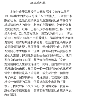
幸福感低落。
　　本地社會學系教授呂大樂教授將1946年以前至
1991年出生的香港人分成「四代香港人」，並指出相
關的社會、政治及經濟狀況與及重要的社會事件如何
構成這四代人的特徵、相應的意識形態、社會行為和
之間的差異。近年，已有不少學者引用此分界，大體
將九十後、Z世代等改稱為「第五代的香港人」，即約
於1992年至2006年出生的香港人。這群青年生活在物
質富裕、經濟發展蓬勃的社會，理應追求更高層次的
成長目標和改變，然而父母、學校以至社會，仍然停
留於關心學生如何向上流動，讓青年的生活變得服膺
於他人期望，卻因此失去對生命的想像和活力。他們
對自身印象傾向負面，甚至會自我標籤為「廢青」，
對於前路或人生都充滿迷茫。同時，他們當中有很多
所思所想的未來，被困於一個一個既有的公式化框框
當中：求學就是為了求分數，或完成社會一個指標；
為了揀選一個好的科目，考好成績；若成績不理想，
就找一份穩定的工作，但又擔心薪金未足夠「養
家」，因此對自己失去信心。如何轉化第五代青年，
讓他們的幸福感提昇，是當前教育以至社會應共同思
考的議題。