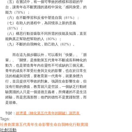
（五）在嘗試中，有一個可學效的榜樣和容錯的平
台，讓青年在不斷實踐的過程中深化「感同身受」的
能力（78%）；
（六）在不斷學習和反省中塑造自我（81%）；
（七）在助人的過程中，為回憶添上新的意義
（81%）；
（八）構思行動並吸取不同所需的技能及知識，直至
能夠真正幫助想幫助的人（80%）；
（九）不斷的自我轉化，助己助人（62%）。
　　而在這九個步驟以外，可以看到「快樂」、「朋
輩」、「關懷」是推動第五代青年不斷成長和轉化的
動力，也是塑造青年內在靈性不可或缺的三個元素。
青年的成長不單受社會與文化的影響，也在於日常生
活的相處與習慣，要教育新一代青年，就要身體力
行，並且提供可學效的對象。強調生命影響生命，但
沒有行動的價值，教育就只是空談，一個缺乏行動經
驗實踐的人只是一個道德主義者，所傳遞的不是生活
經驗，而是意識形態；他們的德性不是實踐智慧，而
是規條。
刊於：
經濟通《轉化第五代青年的關鍵》謝思熹 
Tags:
社會創業
第五代青年
生命影響生命
自我轉化
行動實踐
社創活動