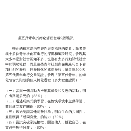
第五代青年的轉化過程包括9個階段。
　　轉化的根本是內在靈性與幸福感的提昇，筆者曾
就十多位青年社創家進行的深度和追蹤研究，發現其
大多本是對社會認知不多，也沒有太多行動關懷社會
中的弱勢社群，而且這些青年社創家在機緣巧合下參
加社創的歷程，經歷轉化的成長歷程，筆者就100名
第五代青年進行交差認證，發現「第五代青年」的轉
化包含九階段的個人轉化過程（多大程度認同）：
（一）參與一個具動力推動其成長和反思的活動，明
白出路是多元的（55%）；
（二）透過玩樂式的學習，在愉快環境中主動學習，
並且建立友伴關係（83%）；
（三）透過認識其他弱勢社群，明白生命的共同性，
並且獲得「感同身受」的能力（72%）；
（四）嘗試突破常識框框，關注他人，挑戰自己，在
實踐中獲得難趣；（83%）