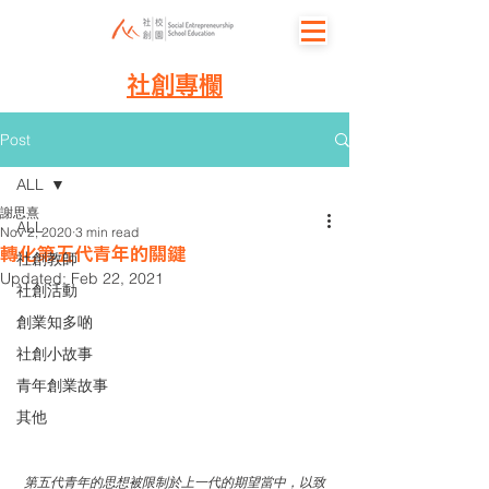
社創專欄
Post
ALL
謝思熹
ALL
Nov 2, 2020
3 min read
轉化第五代青年的關鍵
社創教師
Updated:
Feb 22, 2021
社創活動
創業知多啲
社創小故事
青年創業故事
其他
第五代青年的思想被限制於上一代的期望當中，以致