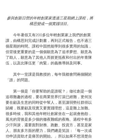
參與創新日營的年輕創業家透過三星期網上課程，將
構思變成一個實踐項目。
　　今年暑假又有200多位年輕創業家上我們的創業
課，由構思到完成計劃書，再到正式報告，也不過三
個星期的時間。課程中固然能學到很多實用的知識，
但背後更重要的是一個個願意為了追求夢想、願意為
了助人，願意為了其他人而捱更抵夜和付出的年青隊
伍，以及比隊伍更「肉緊」的義務導師及同事。 
　　其中一堂課是我教授的，每年我都會問兩個關於
「誰」的問題。
　　第一個是「你要幫助的是誰呢？」做社創是一個
追尋難趣的過程，要在商業世界打滾已經難，更何況
要在顧及生意的同時從中幫人，甚至讓弱勢社群得以
賦權，既要顧及現實又要實踐理想，這是難上加難。
很多時候，我和其他年輕社創家坐在一起就會抱怨，
風光的背後是多少個的徹夜難眠的夜晚、過程中有多
少汗與淚，還要面對財務、跑數、投資方，甚至是家
人、朋友多方面的壓力，我們總是笑說：「每一次成
功申請資助才是痛苦的開始。」所以如果不想清楚自