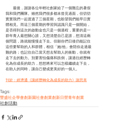
　　最後，謝謝各位年輕社創家給了一個難忘的暑假
我和我們團隊。雖然我們很多都未曾見過面，但切切
實實我們一起渡過了三個星期，也盼望我們能早日實
體相見。而這三個星期的學習與認識只是一個開始，
是否得到這次的啟動金也只是一個過程，重要的是一
群年青人最想關心誰，又想清楚自己是誰，想清這兩
個問題，路就能慢慢走下去。但願你們日後仍能記住
這些要幫助的人和群體，相信「她/他」會陪你走過最
難的路；也記住自己當天想去幫助人的衝動，你就有
走下去的動力。別要害怕傷痛和跌倒，讓過往經歷轉
化為你成長的助力，想想將來可以怎樣繼續走下去，
在助人的同時，讓自己變成更美好的一個人。
刊於：經濟通《讓經歷轉化為成長的助力》謝思熹
Tags:
豐盛社企學會
創新園
社會創業
創新日營
青年創業
社創活動