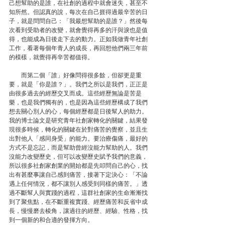
己想幫助的是誰，在社創的過程中就會迷失，甚至不
知所然。但認真的說，每次在自己捱得過最辛苦的日
子，就是問問自己：「我最想幫助的是誰？」然後每
次看到受助者的改變，就會覺得再多的汗與淚也是值
得，也能成為日後走下去的動力。正如我做青年社創
工作，看著每個年青人的成長，再回想他們兩三年前
的模樣，就覺得再辛苦都值得。
　　而第二個「誰」好像問得很多餘，但卻更是重
要，就是「你是誰？」。我們之所以是我們，正正是
由很多過去的經歷交叉而成。這些經歷無論是苦是
樂，也是我們獨有的，也是因為這些經歷構成了我們
想去關心別人的心，每個經歷都是日後幫人的助力。
我的博士論文是研究青年社創家轉化的關鍵，結果發
現很多時候，轉化的關鍵在於對痛苦的覺察，並且生
出對他人「感同身受」的能力。要治療傷痛，最好的
方式不是忘記，而是幫助曾經沒能力幫助的人。我們
沒能力改變歷史，但可以改變歷史賦予我們的意義，
所以很多社創家創業的開始都是先叩問自己的心，找
出有甚麼事讓自己感到痛苦，接著下定決心：「不論
遇上任何情況，都不讓別人感受到同樣的痛苦。」透
過不斷幫人與實踐的過程，這群社創家的生命漸漸找
到了聚焦點，在不斷重複實踐、經歷痛苦和反省中成
長，慢慢磨去棱角，讓過往的經歷、經驗、性格，找
到一個新的和合適的發揮方向。