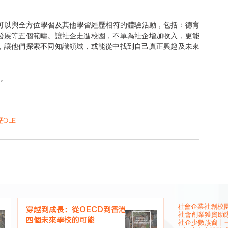
發展等五個範疇。讓社企走進校園，不單為社企增加收入，更能
，讓他們探索不同知識領域，或能從中找到自己真正興趣及未來
行。
歷
OLE
社會企業
社創校園
穿越到成長：從OECD到香港
社會創業
獲資助
四個未來學校的可能
社企
少數族裔
十