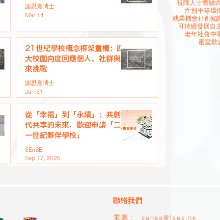
視障人士
體驗
謝思熹博士
性別平等
環
Mar 14
就業機會
社創知
可持續發展
自
老年社會
中
密室欺
21世紀學校概念框架重構：四
大校園向度回應個人、社群與未
來挑戰
謝思熹博士
Jan 31
從「幸福」到「永續」：共創世
代共享的未來，歡迎申請「二十
一世紀夥伴學校」
SEnSE
Sep 17, 2025
聯絡我們
sense@fses.hk
電郵：