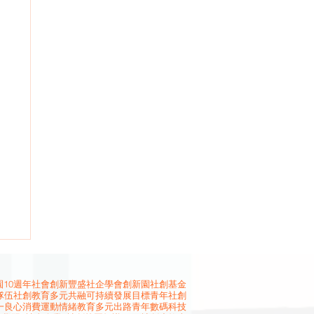
10週年
社會創新
豐盛社企學會
創新園
社創基金
隊伍
社創教育
多元共融
可持續發展目標
青年社創
一良心消費運動
情緒教育
多元出路
青年
數碼科技