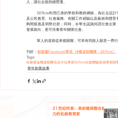
入，讓社企能持續營運。
	SERcle利用己身的學校和教師網絡，為社企設計可以與全方位學習及其他學習經歷相符的體驗活動，包括：德育
及公民教育、社會服務、有關工作經驗以及藝術和體育
夠間接惠及弱勢社群；同時，令學生認識何謂社會企業
發展路向，更可培養青年關懷社會。
	幫人的道路從來都困難，可幸有同路人願意一齊
刊於：
創新園Facebook專頁《#獲資助團隊 - SERcle》
Tags:
社創基金
獲資助隊伍
全方位學習
SERcle
社創體驗
其他學習經
青年創業故事
21世紀校長：具前瞻與整合能
力的社創教育家