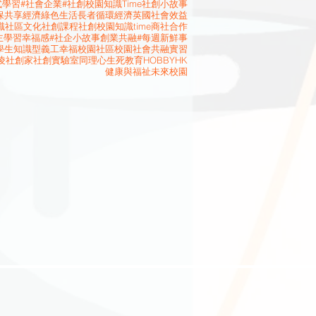
式學習
#社會企業
#社創校園知識Time
社創小故事
保
共享經濟
綠色生活
長者
循環經濟
英國
社會效益
識
社區文化
社創課程
社創校園知識time
商社合作
主學習
幸福感
#社企小故事
創業
共融
#每週新鮮事
學生
知識型義工
幸福校園
社區校園
社會共融
實習
凌
社創家
社創實驗室
同理心
生死教育
HOBBYHK
健康與福祉
未來校園