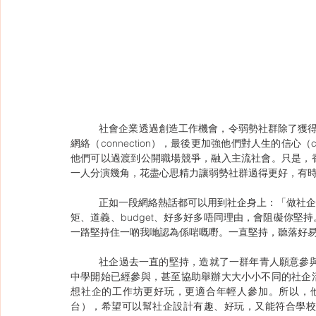
	社會企業透過創造工作機會，令弱勢社群除了獲得工資（cash），還可以提升工作能力（capability），擴展社交
網絡（connection），最後更加強他們對人生的信心（
他們可以過渡到公開職場競爭，融入主流社會。只是，
一人分演幾角，花盡心思精力讓弱勢社群過得更好，有
	正如一段網絡熱話都可以用到社企身上：「做社企同做任何嘢一樣，講緊堅持。好多時，會遇到好多阻礙，因為規
矩、道義、budget、好多好多唔同理由，會阻礙你
一路堅持住一啲我哋認為係啱嘅嘢。一直堅持，聽落好
	社企過去一直的堅持，造就了一群年青人願意參與其中。SERcle的幾位創辦人是一群熟識學校運作的年青人，由
中學開始已經參與，甚至協助舉辦大大小小不同的社企
想社企的工作坊更好玩，更適合年輕人參加。所以，他
台），希望可以幫社企設計有趣、好玩，又能符合學