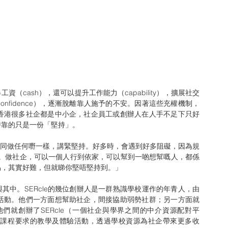
confidence），逐漸脫離靠人施予的不安。因著這些充權機制，
香港很多社企都是中小企，社企員工或創辦人在人手不足下只好
時靠的只是一份「堅持」。
堅持。做社企，可以一個人行到依家，可以幫到一啲想幫嘅人，都係
易，其實好難，但就睇你堅唔堅持到。」
活動。他們一方面想幫助社企，間接協助弱勢社群；另一方面就
們就創辦了SERcle（一個社企與學界之間的中介資源配對平
校課程要求的教學及體驗活動，透過學校資源為社企帶來更多收