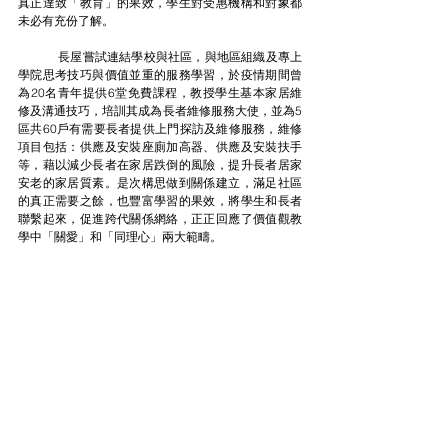
真正達致「教育」的果效，學生對受惠機構和對象都
未必有充份了解。
	長屋嘗試連結學校與社區，與地區組織及專上
學院思考技巧與價值並重的服務學習，於疫情期間曾
為20名青年提供6堂免費課程，教授學生基本家居維
修及溝通技巧，培訓其成為長者維修服務大使，並為5
區共60戶有需要長者提供上門探訪及維修服務，維修
項目包括：供應及安裝座廁加高器、供應及安裝扶手
等，藉以減少長者在家居跌倒的風險，提升長者居家
安老的家居質素。是次構思做到關係建立，滿足社區
的真正需要之餘，也豐富學習的果效，將學生和長者
聯繫起來，促進跨代關係網絡，正正回應了價值觀教
學中「關愛」和「同理心」兩大範疇。