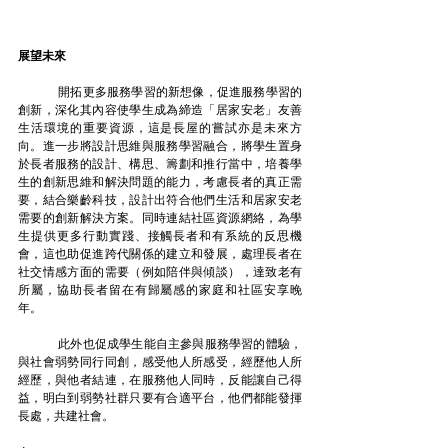
展望未來
	開拓更多服務學習的新想像，促進服務學習的
創新，深化其內容使學生成為締造「居家安老」友善
生活環境的重要資源，這是長屋的嘗試亦是未來方
向。進一步將設計思維與服務學習融合，將學生置身
於長者服務的設計、構思、籌劃和推行當中，培養學
生的創新思維和解決問題的能力，考慮長者的真正需
要，結合樂齡科技，設計出符合他們生活和居家安老
需要的創新解決方案。同時連結社區資源網絡，為學
生提供更多行動實踐、接觸長者和有系統的反思機
會，這也助促進跨代關係的建立和發展，處理長者在
社交情感方面的需要（例如陪伴與傾談），達致老有
所屬，協助長者留在有歸屬感的家庭和社區安享晚
年。
	此外也促成學生能自主參與服務學習的體驗，
與社會弱勢同行同創，感受他人所感受，經歷他人所
經歷，與他者結連，在服務他人同時，反能讓自己得
益，明白到弱勢社群只要有合適平台，他們都能發揮
長處，共建社會。