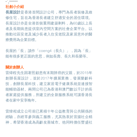
-ˋˏ┈┈┈┈
社創小介紹
長屋設計
是香港首間設計公司，專門為長者裝修及維
修住宅，旨在為香港長者建立舒適安全的居住環境。
長屋設計亦是全港首個重用建築剩料，為60歲以上長
者及長期病患提供室內空間方案的社會企業平台。以
推動社區安老及減少長者入住安老院及家居意外的醫
療費用為企業目標。
長屋的「長」讀作「coeng4（長久）」，因為「長」
能有很多更正面的意思，例如長壽、長久和長榮等。
關於創辦人
雷煒程先生因著照顧患有末期肺癌的父親，於2015年
創辦長屋設計，並於2017年擴展業務，發展樂齡科
技，創辦長屋科技，建立家居電子健康系統並連接智
能輔助器材。兩間公司已為香港和澳門數以千計的長
者家庭提供服務，所建立的全新服務系統可讓香港長
者在家中安享晚年。
雷煒程成立公司前已累積十年公益教育與公共關係的
經驗，亦經常參與義工服務，尤其熱衷於宣揚社企精
神，希望香港成為高齡友善城市。他同時擔任豐盛社
企學會及黃金時代基金會的董事局成員。 