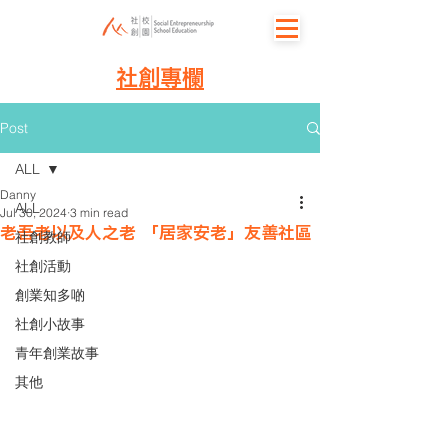
社創專欄
Post
ALL
Danny
ALL
Jul 30, 2024
3 min read
老吾老以及人之老 「居家安老」友善社區
社創教師
社創活動
創業知多啲
社創小故事
青年創業故事
其他