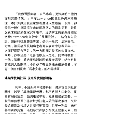
	「我做過照顧者，自己痛過，更深刻明白他們
面對甚麼情況。」早年Lawrence因父親身患末期癌
症，本打算讓父親在家療養度過人生最後一段路，卻
發現一般住屋環境並未能顧及病人的日常需要，最終
父親未能如願在家安享晚年。這切膚之痛的親身經歷
激發Lawrence創立社企「長屋設計」，結合室內設
計、樂齡科技及醫護專業，提供一站式「居家安老」
方案，讓長者及長期病患者可安在家中頤養天年，一
方面紓緩院舍不足，另一方面滿足長者的心靈渴求。
同時，亦希望將「老吾老以及人之老」的精神教育下
一代，讓學生通過服務體驗理解長者需要，結合科技
實踐與人性關懷，令青少年有更多機會接觸長者，孕
育一個有利長者「居家安老」的友善社區。
連結學校與社區  促進跨代關係網絡
	現時，不論新高中選修科目「健康管理與社會
關懷」以至「其他學習經歷」都不乏與人口老化、長
者有關的議題，強調服務學習、社會服務的重要。一
般的服務學習仍停留於探訪老人院的單次服務，欠缺
長遠規劃及後續之具體行動實踐，且單一割裂，未有
善用跨界資源，活動形式亦缺少跨代互動的元素，難