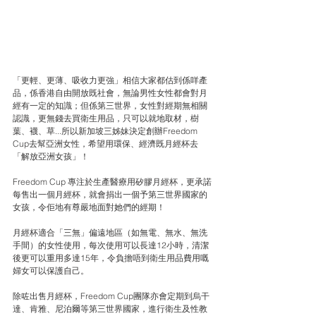
「更輕、更薄、吸收力更強」相信大家都估到係咩產
品，係香港自由開放既社會，無論男性女性都會對月
經有一定的知識；但係第三世界，女性對經期無相關
認識，更無錢去買衛生用品，只可以就地取材，樹
葉、襪、草...所以新加坡三姊妹決定創辦Freedom 
Cup去幫亞洲女性，希望用環保、經濟既月經杯去
「解放亞洲女孩」！
Freedom Cup 專注於生產醫療用矽膠月經杯，更承諾
每售出一個月經杯，就會捐出一個予第三世界國家的
女孩，令佢地有尊嚴地面對她們的經期！
月經杯適合「三無」偏遠地區（如無電、無水、無洗
手間）的女性使用，每次使用可以長達12小時，清潔
後更可以重用多達15年，令負擔唔到衛生用品費用嘅
婦女可以保護自己。
除咗出售月經杯，Freedom Cup團隊亦會定期到烏干
達、肯雅、尼泊爾等第三世界國家，進行衛生及性教