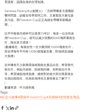
育講座，認識自身的生理知識。
Vanessa Paranjothy(創辦人): 「月經帶嚟多方面嘅影
響同問題，妨礙女性學習同工作。又會製造大量垃圾
及污染。而Freedom Cup正正為婦女帶嚟革新嘅改
變。」
以平均每個月經杯可以使用15年計，每多一位女性改
用Freedom Cup，就可以減少浪費約5000塊即棄衛生
巾，既化算又環保！
(數據補充：每個女性一生大概消耗15000塊衛生巾，
而全球每年平均有14280億塊被丟棄，對地球造成極
大負擔）
近年嚟有不少新興環保經期衛生產品出現，希望替代
衛生巾，例如月經杯、防經期內褲、布料衛生巾等
等，希望減低地球負擔，雖然對於絕大部分既香港女
生係比較陌生，但為咗地球你又會唔會去了解下？
/
數據來源：中大綠色報
Tags:
#社企小故事
#環保
#FreedomCup
#月經杯
#女性衛生用品