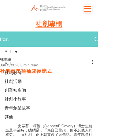
社創專欄
Post
ALL
鄧潔珊
ALL
Jun 2, 2023
3 min read
社創青年領袖成長範式
社創教師
社創活動
創業知多啲
社創小故事
青年創業故事
其他
	史蒂芬．柯維（StephenR.Covery）博士生前
談及事業時，總綱是：「為自己著想，但不忘他人的
權益。」而社創，正正就實踐了這句話。青年就是社