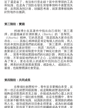
近了還是遠了，有沒有行歪走錯？當中所學習的工具
和知識，也是為了預防在發生突發事情時不會驚慌失
措，反而因為預計過，頭腦思考過，就算遇事都能夠
針對地作出微調。
第三階段：實踐
	柯維博士在其著作中指出自己得到「第三選
擇」的靈感緣於非洲班圖人（Bantu）的「吾幫托」
（Ubuntu）精神。它的意思是「我是因為大家存在而
存在」—— 其核心精神就是肯定每個人的自我，而人
性的本質則是讓我們彼此相連。「第三選擇」的想法
看似複雜及過於理想 —— 所謂「烏托邦」，然而社會
創業卻正正於當前制度中充當了轉化社會的「第三選
擇」。當青年開始實踐他們的社創計劃，將想法化為
行動，不單保留他們的赤子之心，記得所做之事都是
為了幫人，更在在助人的過程中找到自己志向和快
樂，將美好的意願透過實踐，感染他人、成就自己。
最後，也能整體讓社會受益。
第四階段：共同成長
	在整個社創歷程中，青年並非要獨自承受，反
而一些正在經歷同樣困難，或是剛剛經歷過的同輩，
能夠提供寶貴的意見之餘，亦能成為他們心靈上的支
援，共同建立一個社創生態圈。在這生態圈中，青年
社創家不斷增長知識、結識新的朋友，展開新的網絡
和人生。個別成熟的項目會走得更遠，成為社創或繼
續發展；部份退下來的項目也能繼續成為支持者，促