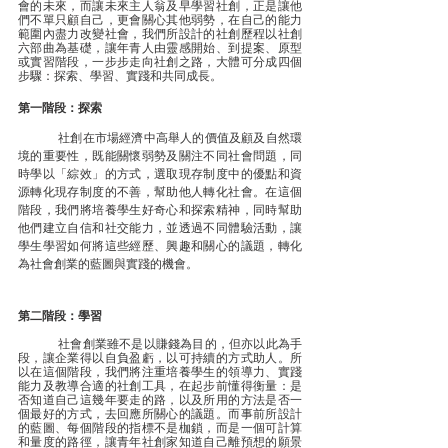
會的未來，而讓未來主人翁及早學習社創，正是讓他
們不單只顧自己，更會關心其他弱勢，在自己的能力
範圍內盡力改變社會，我們所設計的社創歷程以社創
六部曲為基礎，讓年青人由靈感開始、到提案、原型
或實習階段，一步步走向社創之路，大體可分成四個
步驟：探索、學習、實踐和共同成長。
第一階段：探索
	社創在市場經濟中高舉人的價值及顧及自然環
境的重要性，既能關懷弱勢及關注不同社會問題，同
時學以「綜效」的方式，選取現存制度中的優點和資
源轉化現存制度的不善，幫助他人轉化社會。在這個
階段，我們將培養學生好奇心和探索精神，同時幫助
他們建立自信和社交能力，並透過不同體驗活動，讓
學生學習如何將這些經歷、興趣和關心的議題，轉化
為社會創業的藍圖與實踐的機會。
第二階段：學習
	社會創業雖不是以賺錢為目的，但亦以此為手
段，讓企業得以自負盈虧，以可持續的方式助人。所
以在這個階段，我們將注重培養學生的領導力、實踐
能力及教導合適的社創工具，在起步前懂得衡量：是
否知道自己這幾年要走的路，以及所用的方法是否一
個最好的方式，去回應所關心的議題。而事前所設計
的藍圖、每個階段的指標不是枷鎖，而是一個可計算
和量度的路徑，讓青年社創家知道自己離預想的願景