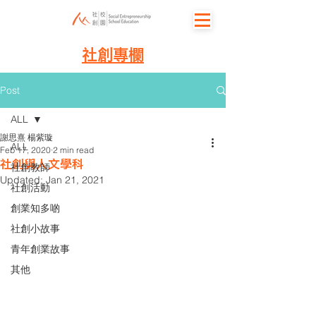
社創專欄
Post
ALL
謝思熹 楊紫璇
ALL
Feb 17, 2020
2 min read
社創與人文學科
社創教師
Updated:
Jan 21, 2021
社創活動
創業知多啲
社創小故事
青年創業故事
其他