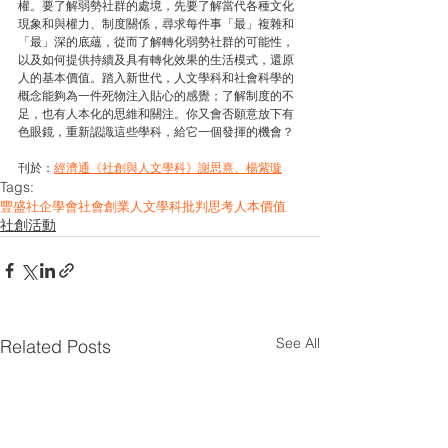
權。要了解弱勢社群的處境，先要了解當代各種文化
現象和與權力、制度關係，尋求每件事「最」複雜和
「最」深的底蘊，從而了解轉化弱勢社群的可能性，
以及如何提供持續及具有轉化效果的生活模式，還原
人的基本價值。踏入新世代，人文學科和社會科學的
概念能夠為一件死物注入貼心的感覺；了解制度的不
足，也有人本化的思維和關注。你又會否願意放下有
色眼鏡，重新認識這些學科，給它一個發揮的機會？
刊於：
經濟通《社創與人文學科》謝思熹、楊紫璇
Tags:
豐盛社企學會
社會創業
人文學科
批判思考
人本價值
社創活動
See All
Related Posts