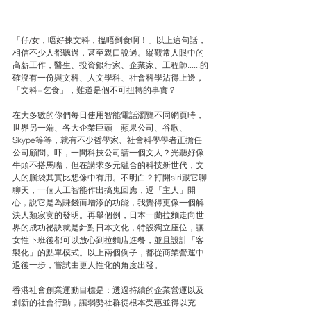
「仔/女，唔好揀文科，搵唔到食啊！」以上這句話，
相信不少人都聽過，甚至親口說過。縱觀常人眼中的
高薪工作，醫生、投資銀行家、企業家、工程師......的
確沒有一份與文科、人文學科、社會科學沾得上邊，
「文科=乞食」，難道是個不可扭轉的事實？
在大多數的你們每日使用智能電話瀏覽不同網頁時，
世界另一端、各大企業巨頭－蘋果公司、谷歌、
Skype等等，就有不少哲學家、社會科學學者正擔任
公司顧問。吓，一間科技公司請一個文人？光聽好像
牛頭不搭馬嘴，但在講求多元融合的科技新世代，文
人的腦袋其實比想像中有用。不明白？打開siri跟它聊
聊天，一個人工智能作出搞鬼回應，逗「主人」開
心，說它是為賺錢而增添的功能，我覺得更像一個解
決人類寂寞的發明。再舉個例，日本一蘭拉麵走向世
界的成功祕訣就是針對日本文化，特設獨立座位，讓
女性下班後都可以放心到拉麵店進餐，並且設計「客
製化」的點單模式。以上兩個例子，都從商業營運中
退後一步，嘗試由更人性化的角度出發。
香港社會創業運動目標是：透過持續的企業營運以及
創新的社會行動，讓弱勢社群從根本受惠並得以充