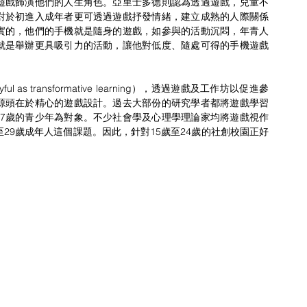
遊戲飾演他們的人生角色。亞里士多德則認為透過遊戲，兒童不
對於初進入成年者更可透過遊戲抒發情緒，建立成熟的人際關係
實的，他們的手機就是隨身的遊戲，如參與的活動沉悶，年青人
就是舉辦更具吸引力的活動，讓他對低度、隨處可得的手機遊戲
。
yful as transformative learning），透過遊戲及工作坊以促進參
源頭在於精心的遊戲設計。過去大部份的研究學者都將遊戲學習
至17歲的青少年為對象。不少社會學及心理學理論家均將遊戲視作
29歲成年人這個課題。因此，針對15歲至24歲的社創校園正好