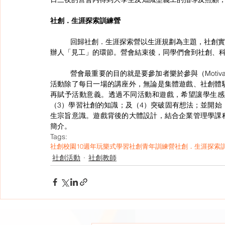
社創．生涯探索訓練營
	回歸社創．生涯探索營以生涯規劃為主題，社創實習為主軸，營會有SDG Fashion Show、模擬人生遊戲及社創創
辦人「見工」的環節。營會結束後，同學們會到社創、
	營會最重要的目的就是要參加者樂於參與（Motivation）。有見及此，營會充斥不同大大小小的遊戲。四日三夜的
活動除了每日一場的講座外，無論是集體遊戲、社創體
再賦予活動意義。透過不同活動和遊戲，希望讓學生感
（3）學習社創的知識；及（4）突破固有想法；並開始
生宗旨意識。遊戲背後的大體設計，結合企業管理學課
簡介。
Tags:
社創校園10週年
玩樂式學習
社創青年訓練營
社創．生涯探索
社創活動
社創教師