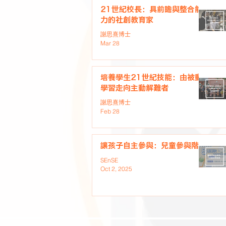
21世紀校長：具前瞻與整合能
力的社創教育家
謝思熹博士
Mar 28
培養學生21世紀技能：由被動
學習走向主動解難者
謝思熹博士
Feb 28
讓孩子自主參與：兒童參與階梯
SEnSE
Oct 2, 2025