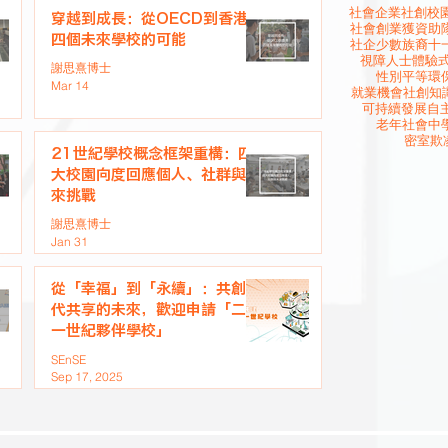
社會企業
社創校園
穿越到成長：從OECD到香港
社會創業
獲資助
四個未來學校的可能
社企
少數族裔
十
視障人士
體驗
謝思熹博士
性別平等
環
Mar 14
就業機會
社創知
可持續發展
自
老年社會
中
密室欺
21世紀學校概念框架重構：四
大校園向度回應個人、社群與未
來挑戰
謝思熹博士
Jan 31
從「幸福」到「永續」：共創世
代共享的未來，歡迎申請「二十
一世紀夥伴學校」
SEnSE
Sep 17, 2025