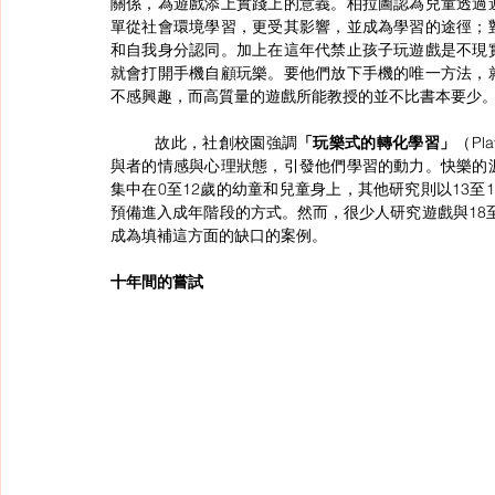
關係，為遊戲添上實踐上的意義。柏拉圖認為兒童透過
單從社會環境學習，更受其影響，並成為學習的途徑；
和自我身分認同。加上在這年代禁止孩子玩遊戲是不現
就會打開手機自顧玩樂。要他們放下手機的唯一方法，
不感興趣，而高質量的遊戲所能教授的並不比書本要少
	故此，社創校園強調
「玩樂式的轉化學習」
（Pla
與者的情感與心理狀態，引發他們學習的動力。快樂的
集中在0至12歲的幼童和兒童身上，其他研究則以13
預備進入成年階段的方式。然而，很少人研究遊戲與18至
成為填補這方面的缺口的案例。
十年間的嘗試