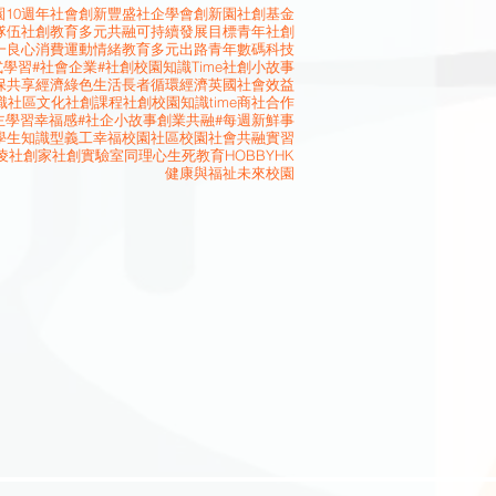
10週年
社會創新
豐盛社企學會
創新園
社創基金
隊伍
社創教育
多元共融
可持續發展目標
青年社創
一良心消費運動
情緒教育
多元出路
青年
數碼科技
式學習
#社會企業
#社創校園知識Time
社創小故事
保
共享經濟
綠色生活
長者
循環經濟
英國
社會效益
識
社區文化
社創課程
社創校園知識time
商社合作
主學習
幸福感
#社企小故事
創業
共融
#每週新鮮事
學生
知識型義工
幸福校園
社區校園
社會共融
實習
凌
社創家
社創實驗室
同理心
生死教育
HOBBYHK
健康與福祉
未來校園