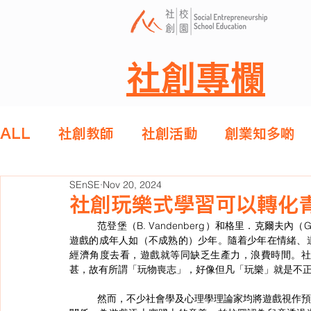
社創專欄
ALL
社創教師
社創活動
創業知多啲
SEnSE
Nov 20, 2024
社創玩樂式學習可以轉化
	范登堡（B. Vandenberg）和格里．克爾夫內（Gary Wayne Kielhofner）的研究注意到在現代社會，大眾會視玩
遊戲的成年人如（不成熟的）少年。隨着少年在情緒、
經濟角度去看，遊戲就等同缺乏生產力，浪費時間。
甚，故有所謂「玩物喪志」，好像但凡「玩樂」就是不
	然而，不少社會學及心理學理論家均將遊戲視作預備進入成年階段的方式。柏拉圖與亞里士多德將遊戲跟學習連上