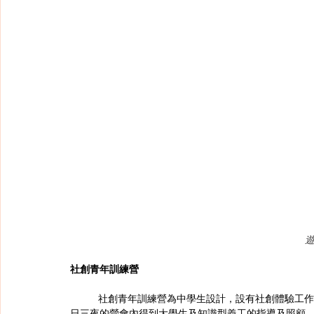
社創青年訓練營
	社創青年訓練營為中學生設計，設有社創體驗工作坊、分享會及遊戲時間。以遊戲及體驗學習的方式，參加者在四
日三夜的營會內得到大學生及知識型義工的指導及照顧