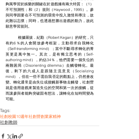
夠寓學習於娛樂的關鍵在於遊戲擁有兩大特質：（1）
不可預測性；和（2）規則（Haywood，1995）。參
與同學因要在不可預測的環境中投入激情和專注，故
此難以忘懷；同時，也透過想勝出遊戲的動力，故此
願意學習規則。
	根據羅拔．紀勤（Robert Kegan）的研究，只
有約6％的人會開放參考框架，主動尋求自我轉化
（Self-transforming mind）；當中不斷尋求轉化的菁
英更是萬中無一。其次，是有獨立思考的（Self-
authoring mind），約佔34％，他們需要一個失位的
兩難困局（Disorienting dilemma）去觸發轉化。最
後，剩下的六成人是跟隨主流意見（Socializing 
mind），但在一些不需自我否定的觀點上，仍然會改
變。轉化通常是由失位或接觸新事物去觸發，社創營
就是借用遊戲來製造失位的空間和第一次的接觸，從
而讓參與者能夠突破固有想法，讓轉化在短時間變為
可能。
Tags:
社創校園10週年
社創營
創業家精神
社創教師