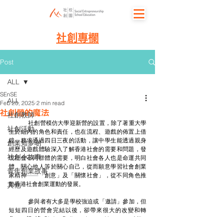
社創專欄
Post
ALL
SEnSE
ALL
Feb 20, 2025
2 min read
社創營的魔法
社創教師
社創營模仿大學迎新營的設置，除了著重大學
社創活動
生於組內的角色和責任，也在流程、遊戲的佈置上借
鏡，務求通過四日三夜的活動，讓中學生能透過親身
創業知多啲
經歷及遊戲體驗深入了解香港社會的需要和問題，發
社創小故事
現社會不同群體的需要，明白社會各人也是命運共同
體，關心他人等於關心自己，從而願意學習社會創業
青年創業故事
家精神
——
「創意」及「關懷社會」，從不同角色推
動香港社會創業運動的發展。
其他
	參與者有大多是學校強迫或「邀請」參加，但
短短四日的營會完結以後，卻帶來很大的改變和轉