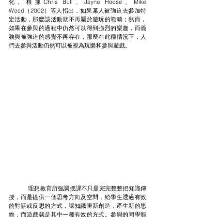
化。根據Chris Bull、Jayne Hoose、Mike 
Weed（2002）等人指出，如果某人被強迫去參加特
定活動，那麼該活動就不再屬於遊玩的範疇；然而，
如果在參與的過程中仍然可以得到強烈的樂趣，而義
務與被強迫的感覺不再存在，那麼在此種情況下，人
們去參與活動仍然可以被視為玩樂和參與遊戲。
	理想教育所強調授課不只是完完整整把知識傳
授，而是提供一個思考方向及空間，給學生透過有效
的對話或反思的方式，讓知識重新創造，產生新的思
維，而遊戲就是其中一種有效的方式。參與的同學能