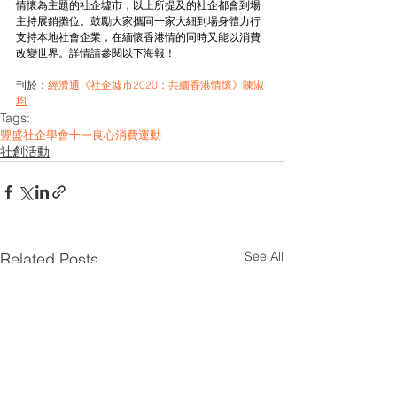
情懷為主題的社企墟市，以上所提及的社企都會到場
主持展銷攤位。鼓勵大家攜同一家大細到場身體力行
支持本地社會企業，在緬懷香港情的同時又能以消費
改變世界。詳情請參閱以下海報！
刊於：
經濟通《社企墟市2020：共緬香港情懷》陳淑
均
Tags:
豐盛社企學會
十一良心消費運動
社創活動
See All
Related Posts