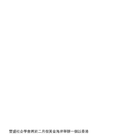
　豐盛社企學會將於二月假黃金海岸舉辦一個以香港