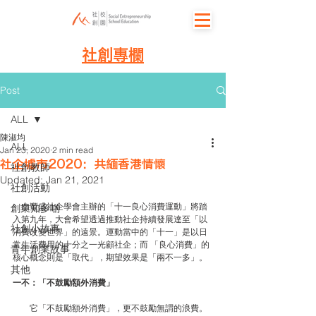
社創專欄
Post
ALL
陳淑均
ALL
Jan 23, 2020
2 min read
社企墟市2020：共緬香港情懷
社創教師
Updated:
Jan 21, 2021
社創活動
　由豐盛社企學會主辦的「十一良心消費運動」將踏
創業知多啲
入第九年，大會希望透過推動社企持續發展達至「以
社創小故事
消費改變世界」的遠景。運動當中的「十一」是以日
常生活費用的十分之一光顧社企；而 「良心消費」的
青年創業故事
核心概念則是「取代」，期望效果是「兩不一多」。
其他
一不：「不鼓勵額外消費」
　　它「不鼓勵額外消費」，更不鼓勵無謂的浪費。