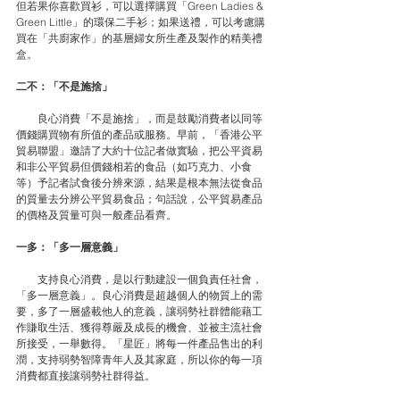
但若果你喜歡買衫，可以選擇購買「Green Ladies & 
Green Little」的環保二手衫；如果送禮，可以考慮購
買在「共廚家作」的基層婦女所生產及製作的精美禮
盒。
二不：「不是施捨」
　　良心消費「不是施捨」，而是鼓勵消費者以同等
價錢購買物有所值的產品或服務。早前，「香港公平
貿易聯盟」邀請了大約十位記者做實驗，把公平資易
和非公平貿易但價錢相若的食品（如巧克力、小食
等）予記者試食後分辨來源，結果是根本無法從食品
的質量去分辨公平貿易食品；句話說，公平貿易產品
的價格及質量可與一般產品看齊。
一多：「多一層意義」
　　支持良心消費，是以行動建設一個負責任社會，
「多一層意義」。良心消費是超越個人的物質上的需
要，多了一層盛載他人的意義，讓弱勢社群體能藉工
作賺取生活、獲得尊嚴及成長的機會、並被主流社會
所接受，一舉數得。「星匠」將每一件產品售出的利
潤，支持弱勢智障青年人及其家庭，所以你的每一項
消費都直接讓弱勢社群得益。