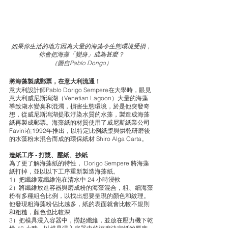
如果你生活的地方因為大量的海藻令生態環境受損，
你會把海藻「變身」成為甚麼？
（
圖自Pablo Dorigo
）
將海藻製成郵票，在意大利流通！
意大利設計師Pablo Dorigo Sempere在大學時，眼見
意大利威尼斯潟湖（Venetian Lagoon）大量的海藻
導致湖水變臭和混濁，損害生態環境，於是他突發奇
想，從威尼斯潟湖提取汙染水質的水藻，製造成海藻
紙再製成郵票。海藻紙的材質使用了威尼斯紙業公司
Favini在1992年推出，以特定比例紙漿與烘乾研磨後
的水藻粉末混合而成的環保紙材 Shiro Alga Carta。 
造紙工序 - 打漿、壓紙、抄紙 
為了更了解海藻紙的特性， Dorigo Sempere 將海藻
紙打掉，並以以下工序重新製造海藻紙。 
1）把纖維素纖維泡在清水中 24 小時浸軟 
2）將纖維放進容器與磨成粉的海藻混合，粗、細海藻
粉有多種組合比例，以找出想要呈現的顏色和紋理。
他發現粗海藻粉佔比越多，紙的表面就會比較不規則
和粗糙，顏色也比較深
3）把模具浸入容器中，撈起纖維，並放在壓力機下乾