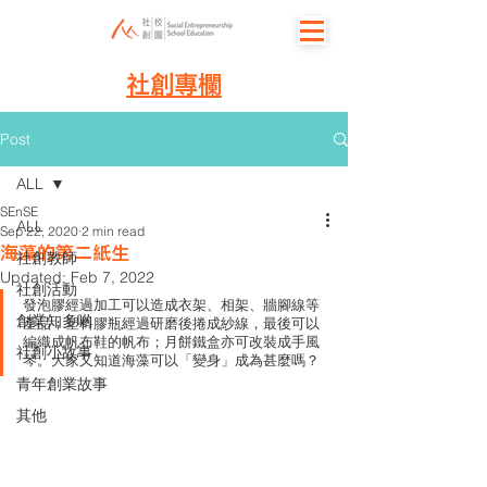
社創專欄
Post
ALL
SEnSE
ALL
Sep 22, 2020
2 min read
海藻的第二紙生
社創教師
Updated:
Feb 7, 2022
社創活動
發泡膠經過加工可以造成衣架、相架、牆腳線等
創業知多啲
產品；塑料膠瓶經過研磨後捲成紗線，最後可以
編織成帆布鞋的帆布；月餅鐵盒亦可改裝成手風
社創小故事
琴。大家又知道海藻可以「變身」成為甚麼嗎？ 
青年創業故事
其他