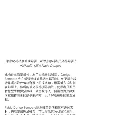
海藻紙成功被造成郵票，並附有條碼取代傳統郵票上
的浮水印
（
圖自Pablo Dorigo
）
成功造出海藻紙後，為了令紙看似郵票， Dorigo 
Sempere 先在紙張邊緣處裁切出鋸齒狀。他更親自設
計條碼以取代傳統郵票上的浮水印，用雷射方式印刷
在郵票上。條碼能被光學感測器讀取，使用者只要用
智慧型手機掃描條碼，就會被導入一個講述海藻紙如
何被創作出來的故事的網站，以了解這種紙的製造過
程。 
Pablo Dorigo Sempere認為郵票是個相當有趣的素
材，把海藻紙製成郵票，可以展示它的材質和原料，