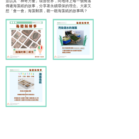
並以其「神奇力量」環游世界，向地球上每一個角落
傳遞海藻紙的故事，分享著永續環保的理念。大家又
想「會一會」海藻郵票，聼一聼海藻紙的故事嗎？ 
資料來源: 社企流<汙染水都的海藻成了郵票！意大利
設計師的創新發明，拯救運河裡的生命> 
Tags:
海藻紙
郵票
意大利
永續環保
海洋生態
其他