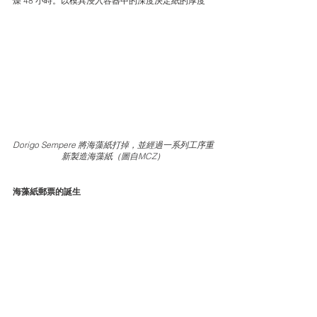
燥 48 小時。以模具浸入容器中的深度決定紙的厚度 
Dorigo Sempere 將海藻紙打掉，並經過一系列工序重
新製造海藻紙
（
圖自MCZ
）
海藻紙郵票的誕生 