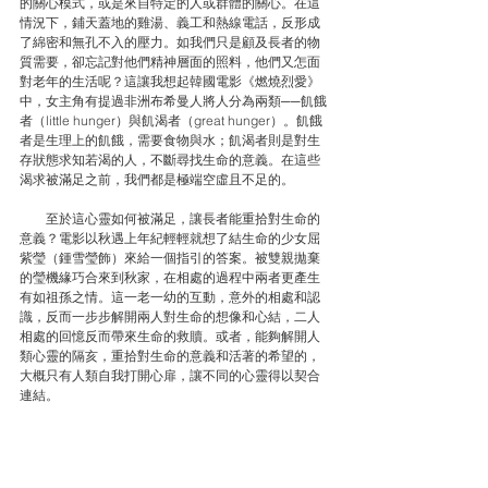
的關心模式，或是來自特定的人或群體的關心。在這
情況下，鋪天蓋地的雞湯、義工和熱線電話，反形成
了綿密和無孔不入的壓力。如我們只是顧及長者的物
質需要，卻忘記對他們精神層面的照料，他們又怎面
對老年的生活呢？這讓我想起韓國電影《燃燒烈愛》
中，女主角有提過非洲布希曼人將人分為兩類──飢餓
者（little hunger）與飢渴者（great hunger）。飢餓
者是生理上的飢餓，需要食物與水；飢渴者則是對生
存狀態求知若渴的人，不斷尋找生命的意義。在這些
渴求被滿足之前，我們都是極端空虛且不足的。
　　至於這心靈如何被滿足，讓長者能重拾對生命的
意義？電影以秋遇上年紀輕輕就想了結生命的少女屈
紫瑩（鍾雪瑩飾）來給一個指引的答案。被雙親拋棄
的瑩機緣巧合來到秋家，在相處的過程中兩者更產生
有如祖孫之情。這一老一幼的互動，意外的相處和認
識，反而一步步解開兩人對生命的想像和心結，二人
相處的回憶反而帶來生命的救贖。或者，能夠解開人
類心靈的隔亥，重拾對生命的意義和活著的希望的，
大概只有人類自我打開心扉，讓不同的心靈得以契合
連結。