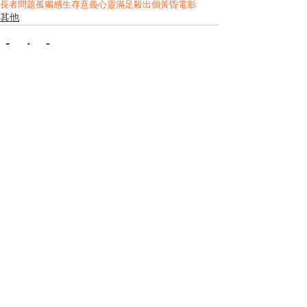
長者問題
孤獨感
生存意義
心靈滿足
殺出個黃昏
電影
其他
See All
Related Posts