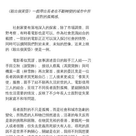
《殺出個黃昏》一戲帶出長者在不斷轉變的城市中所
面對的孤獨感。
　　社創家要有落地深入的探索，除了市場調查、田
野考察，有時看電影也是可以。作為社會意識結合的
載體，一部好的電影正正可以深入探討社會的情勢，
同時可以擴闊我們對於未來、未知的想像。近來上映
的《殺出個黃昏》便是一例。
　　電影看似荒謬，故事講述昔日的殺手三人組──刀
手田立秋（謝賢飾）、接頭人蔡鳳（馮寶寶飾）與司
機葉一叢（林雪飾）再次聚首，接來的委託竟是一位
長者因病要求買兇殺自己；三人後來更成立「耆英天
使」服務，親手了結不願再久活於世的人。電影借用
三人的組合，呈現了不同長者面對孤獨、婆媳關係與
性生活需要的情況，反映了不少年長人士面對從失業
到家庭不和等問題。
　　長者面對的不只是孤獨，而是社會和城市急劇的
變化，所熟悉的人和物已悄然逝去，活著的每天反而
是新的挑戰和困難。在物質充裕的香港，要餓死一個
人或者很難，但失去意義而死卻大有人在。尋死的原
因不是世界不夠關心，關鍵是在於，我得不到我想要