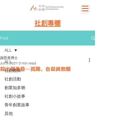
社創專欄
Post
ALL
謝思熹博士
ALL
Jul 5, 2021
2 min read
殺出個黃昏—孤獨、自殺與救贖
社創教師
社創活動
創業知多啲
社創小故事
青年創業故事
其他