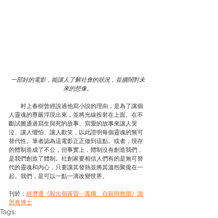
一部好的電影，能讓人了解社會的狀況，並擴闊對未
來的想像。
　　村上春樹曾經說過他寫小說的理由，是為了讓個
人靈魂的尊嚴浮現出來，並將光線投射在上面。在不
斷試圖通過寫生與死的故事、寫愛的故事來讓人哭
泣、讓人懼怕、讓人歡笑，以此證明每個靈魂的無可
替代性。筆者認為這電影正正做到這點。或者，現存
的體制造成了不公，但事實上，體制沒有創造我們，
是我們創造了體制。社創家要相信人們有的是無可替
代的靈魂和內心，只要讓其發熱並將其溫煦聚攏在一
起。我們，是可以一點一滴改變世界。
刊於：
經濟通《殺出個黃昏—孤獨、自殺與救贖》謝
思熹博士
Tags: