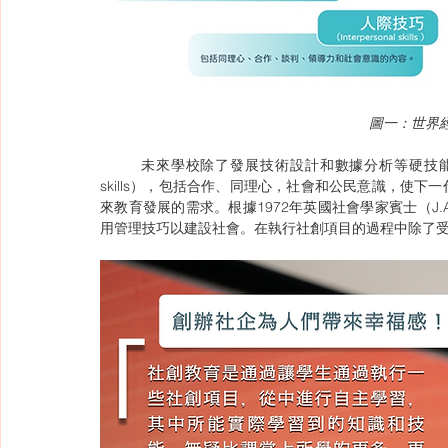
圖一：世界經
	未來學校除了發展技術設計和數據分析等硬技能（Hard skills）外，還應培養以人為本技能（Human-centric 
skills），包括合作、同理心，社會和公民意識，使
來教育發展的需求。根據1972年英國社會學家賓士（J.A. Ban
用管理技巧以建設社會。在執行社創項目的過程中除了