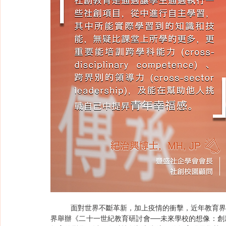
	面對世界不斷革新，加上疫情的衝擊，近年教育界發生了翻天覆地的變化，也走進新常態。為此，社創校園聯同各
界舉辦《二十一世紀教育研討會──未來學校的想像：