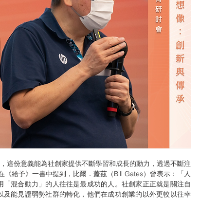
在《給予》一書中提到，比爾．蓋茲（Bill Gates）曾表示：「人
用「混合動力」的人往往是最成功的人。社創家正正就是關注自
以及能見證弱勢社群的轉化，他們在成功創業的以外更較以往幸