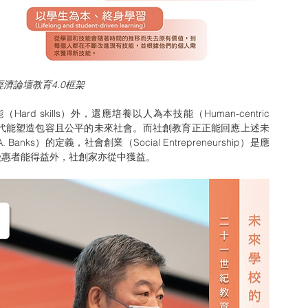
濟論壇教育4.0框架
下一代能塑造包容且公平的未來社會。而社創教育正正能回應上述未
ks）的定義，社會創業（Social Entrepreneurship）是應
受惠者能得益外，社創家亦從中獲益。