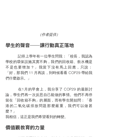
（作者提供）
學生的聲音——讓行動真正落地
	記得上學年有一位學生問我：「校長，我認為
學校的環保設施其實不夠，我們的回收箱、飲水機是
不是也要增加？」我當下沒有馬上回應，只說：
「好，那我們 11 月再談，到時候看看 COP29 帶給我
們什麼啟示。」
	在1月的早會上，我分享了 COP29 的最新討
論，學生們再一次反思自己能做的事情。他們不再停
留在「回收箱不夠」的層面，而有學生開始問：「香
港的二氧化碳排放問題那麼嚴重，我們可以做甚
麼？」
我相信，這正是我們希望看到的轉變。
價值觀教育的力量