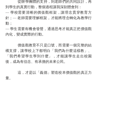
	從辦學團體的支持，到老師們的共同設計，再
到學生的真實行動，整個過程讓我深刻體會到：
— 學校需要清晰的價值觀框架，讓理念貫穿教育方
針；— 老師需要理解框架，才能將理念轉化為教學行
動；
— 學生需要有機會發聲，通過思考才能真正把價值觀
內化，變成實際的行動。
	價值觀教育不只是口號，而需要一個完整的結
構支撐，讓學校上下都明白「我們為什麼這樣教」、
「我們希望學生學到什麼」，才能讓學生走出校園
後，成為有信念、有承擔的未來公民。
	這，才是以「義德」塑造校本價值觀的真正力
量。