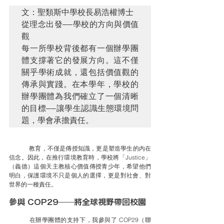
文：聖類斯中學校長易浩權博士

從理念出發——學校的方向與價值
觀

每一所學校背後都有一個辦學團
體支撐著它的發展方向。這不僅
關乎學術成就，還包括價值觀的
傳承與實踐。在本學年，學校的
辦學團體為我們確立了一個清晰
的目標——讓學生認識生態環境問
題，學會承擔責任。
	教育，不僅是傳授知識，更是塑造學生的內在
信念。因此，在推行環境教育時，學校將「Justice」
（義德）這個天主教核心價值傳授青少年，希望他們
明白，保護環境不只是個人的選擇，更是對社會、對
世界的一種責任。
參與 COP29——將全球視野帶回校園
	在辦學團體的支持下，我參與了 COP29（聯