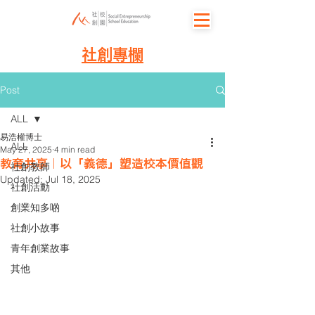
社創專欄
Post
ALL
易浩權博士
ALL
May 27, 2025
4 min read
教育共享｜以「義德」塑造校本價值觀
社創教師
Updated:
Jul 18, 2025
社創活動
創業知多啲
社創小故事
青年創業故事
其他