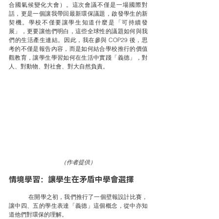
合國氣候變化大會）。這次會議不僅是一場國際對
話，更是一個讓我帶回最新環保議題，啟發學生的新
契機。學校不僅要讓學生知道什麼是「可持續發
展」，更要讓他們明白，這些全球性的議題如何與我
們的生活產生連結。因此，我在參與 COP29 後，思
考的不僅是報告內容，而是如何結合學校推行的價值
觀教育，讓學生學習如何在生活中實踐「義德」，對
人、對動物、對社會、對大自然負責。
（作者提供）
情境學習：讓學生在矛盾中學會選擇
	在開學之初，我們推行了一個壁報設計比賽，
讓中四、五的學生表達「義德」這個概念，從中亦知
道他們對環保的理解。