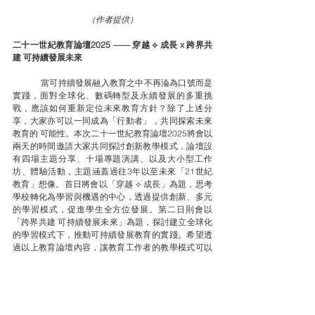
（作者提供）
二十一世紀教育論壇2025 —— 穿越 ⟡ 成長 x 跨界共
建 可持續發展未來
	當可持續發展融入教育之中不再淪為口號而是
實踐，面對全球化、數碼轉型及永續發展的多重挑
戰，應該如何重新定位未來教育方針？除了上述分
享，大家亦可以一同成為「行動者」，共同探索未來
教育的 可能性。本次二十一世紀教育論壇2025將會以
兩天的時間邀請大家共同探討創新教學模式，論壇設
有四場主題分享、十場專題演講、以及大小型工作
坊、體驗活動，主題涵蓋過往3年以至未來「21世紀
教育」想像。首日將會以「穿越 ⟡ 成長」為題，思考
學校轉化為學習與機遇的中心，透過提供創新、多元
的學習模式，促進學生全方位發展。第二日則會以
「跨界共建 可持續發展未來」為題，探討建立全球化
的學習模式下，推動可持續發展教育的實踐。希望透
過以上教育論壇內容，讓教育工作者的教學模式可以
與時並進，把握全球化機遇及滿足學生的全人發展的
需要。
以下為論壇的資訊：
首日：
「穿越 ⟡ 成長」：回到教育的未來——學校如