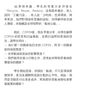
	結果很有趣，學生的答案大多停留在
「Recycle、Reuse、Reduce」這類基本概念，有人
談到「工廠污染」，有人說「少吃肉」也算環保。簡
單來說，他們對環保有普遍的認知，但理解停留在個
人層面，未能觸及全球視野的「氣候公義」。
	因此，COP29後，我在早會分享，向學生解釋 
COP29 的背景和討論重點，並將討論帶回香港的現
況，讓學生明白：
— 為什麼一些國家強烈支持 COP29，而另一些國家
卻持保留態度？
— 全球氣候政策如何影響香港？
— 我們能否在個人行動之外，思考如何幫助受氣候影
響最深的國家？
	學生開始意識，所講的「義德」不只是環保那
麼簡單，更涉及國際間資源分配的公平性。例如：我
們是否願意付出更多成本，幫助那些受氣候變化衝擊
最嚴重的國家？