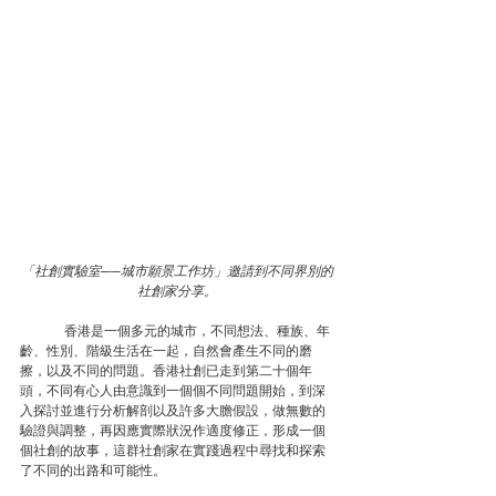
「社創實驗室──城市願景工作坊」邀請到不同界別的
社創家分享。
	香港是一個多元的城市，不同想法、種族、年
齡、性別、階級生活在一起，自然會產生不同的磨
擦，以及不同的問題。香港社創已走到第二十個年
頭，不同有心人由意識到一個個不同問題開始，到深
入探討並進行分析解剖以及許多大膽假設，做無數的
驗證與調整，再因應實際狀況作適度修正，形成一個
個社創的故事，這群社創家在實踐過程中尋找和探索
了不同的出路和可能性。