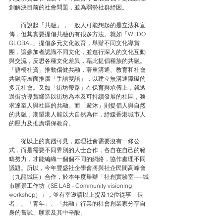
創解決目前的社會問題，並為弱勢社群紓困。
　　而說起「共融」，一般人可能想起的是立法和宣
傳，但其實要提倡共融仍有很多方法。就如「WEDO 
GLOBAL」提倡多元文化教育，舉辦不同文化導賞
團，讓參加者認識不同文化，並進行深入的文化互動
與交流，反思各種文化差異，藉此提倡種族的共融。
「語橋社資」推動傷健共融，著重溝通、教育和社會
共融等層面推廣「手語雙語」，以建立無溝通障礙的
多元社會。又如「街坊帶路」在保育與承傳上，就透
過街坊導賞締造以街坊為本及可持續發展的社區，務
求達至人與社區的共融。而「遊沐」則提倡人與自然
的共融，期望港人能以大自然為伴，紓緩香港城市人
的壓力及推廣環保教育。
　　從以上的實踐可見，處理社會需要沒有一條公
式，而是需要不同界別的人士合作，各自在自己的範
疇努力，才能編織一個個不同的網絡，協作處理不同
議題。所以，今年豐盛社企學會將與社企民間高峰會
（九龍城區）合作，於本年度舉辦「社創實驗室──城
市願景工作坊（SE LAB - Community visioning 
workshop）」，並有幸邀請以上提及12位從事「長
者」、「青年」、「共融」行業的社會創業家分享自
身的嘗試、願景及其中辛酸。