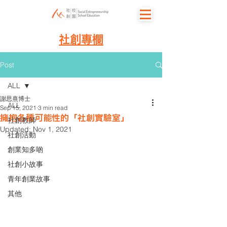
社創專欄
Post
ALL
謝思熹博士
ALL
Sep 15, 2021
3 min read
擁抱各種可能性的「社創實驗室」
社創教師
Updated:
Nov 1, 2021
社創活動
創業知多啲
社創小故事
青年創業故事
其他