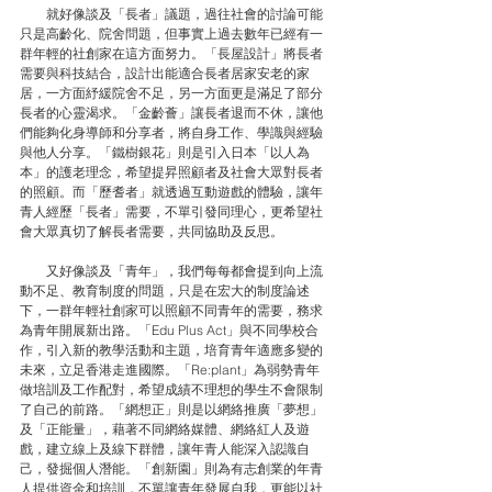
　　就好像談及「長者」議題，過往社會的討論可能
只是高齡化、院舍問題，但事實上過去數年已經有一
群年輕的社創家在這方面努力。「長屋設計」將長者
需要與科技結合，設計出能適合長者居家安老的家
居，一方面紓緩院舍不足，另一方面更是滿足了部分
長者的心靈渴求。「金齡薈」讓長者退而不休，讓他
們能夠化身導師和分享者，將自身工作、學識與經驗
與他人分享。「鐵樹銀花」則是引入日本「以人為
本」的護老理念，希望提昇照顧者及社會大眾對長者
的照顧。而「歷耆者」就透過互動遊戲的體驗，讓年
青人經歷「長者」需要，不單引發同理心，更希望社
會大眾真切了解長者需要，共同協助及反思。
　　又好像談及「青年」，我們每每都會提到向上流
動不足、教育制度的問題，只是在宏大的制度論述
下，一群年輕社創家可以照顧不同青年的需要，務求
為青年開展新出路。「Edu Plus Act」與不同學校合
作，引入新的教學活動和主題，培育青年適應多變的
未來，立足香港走進國際。「Re:plant」為弱勢青年
做培訓及工作配對，希望成績不理想的學生不會限制
了自己的前路。「網想正」則是以網絡推廣「夢想」
及「正能量」，藉著不同網絡媒體、網絡紅人及遊
戲，建立線上及線下群體，讓年青人能深入認識自
己，發掘個人潛能。「創新園」則為有志創業的年青
人提供資金和培訓，不單讓青年發展自我，更能以社