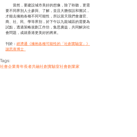
　　當然，要建設城市美好的想像，除了聆聽，更需
要不同界別人士參與、了解，並且大膽假設和嘗試，
才能去擁抱各種不同可能性，所以當天我們會邀官、
商、社、民、學等界別，於下午以九龍城區的需要為
試點，透過策略規劃工作坊，集思廣益，共同解決社
會問題，成就香港更美好的將來。
刊於：
經濟通《擁抱各種可能性的「社創實驗室」》
謝思熹博士  
Tags:
社會企業
青年
長者
共融
社創實驗室
社會創業家
城市願景工作坊
社創活動
See All
Related Posts