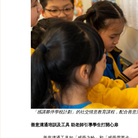
「感講夥伴學校計劃」的社交情意教育課程，配合善意
善意溝通培訓及工具 助老師引導學生打開心扉
	善意溝通工具如「感受之輪」和「感受需要卡」，不但培養學生表達感受、需要的習慣，也幫助老師及早發現和支