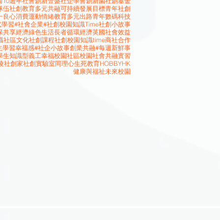
10週年
社會創新
豐盛社企學會
創新園
社創基金
隊伍
社創教育
多元共融
可持續發展目標
青年社創
一良心消費運動
情緒教育
多元出路
青年
數碼科技
式學習
#社會企業
#社創校園知識Time
社創小故事
保
共享經濟
綠色生活
長者
循環經濟
英國
社會效益
識
社區文化
社創課程
社創校園知識time
商社合作
主學習
幸福感
#社企小故事
創業
共融
#每週新鮮事
學生
知識型義工
幸福校園
社區校園
社會共融
實習
凌
社創家
社創實驗室
同理心
生死教育
HOBBYHK
健康與福祉
未來校園