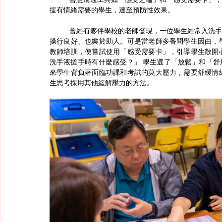
援有情緒需要的學生，達至預防性效果。
曾經有夥伴學校的老師發現，一位學生經常入洗手
操行良好、也樂於助人。可是當老師多番問學生因由，
教師培訓，便嘗試使用「感受需要卡」，引導學生敞開
洗手液搓手時有什麼感受？」 學生選了「放鬆」和「
來學生背負著面臨功課和考試的莫大壓力，需要舒緩情
生思考採用其他緩解壓力的方法。