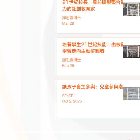
21世紀校長：具前瞻與整合能
力的社創教育家
謝思熹博士
Mar 28
培養學生21世紀技能：由被動
學習走向主動解難者
謝思熹博士
Feb 28
讓孩子自主參與：兒童參與階梯
SEnSE
Oct 2, 2025