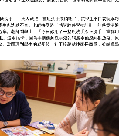
間洗手，一天內就把一整瓶洗手液消耗掉，該學生平日表現乖巧
學生也沈默不言。老師接受過「感講夥伴學校計劃」的善意溝通
心扉。老師問學生：「今日你用了一整瓶洗手液來洗手，當你用
舒服」這兩張卡，因為手接觸到洗手液的觸感令他感到很放鬆。原
緒。當同理到學生的感受後，社工接著就找家長商量，並輔導學