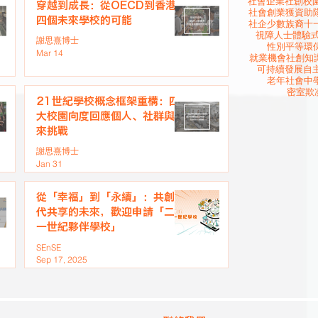
社會企業
社創校園
穿越到成長：從OECD到香港
社會創業
獲資助
四個未來學校的可能
社企
少數族裔
十
視障人士
體驗
謝思熹博士
性別平等
環
Mar 14
就業機會
社創知
可持續發展
自
老年社會
中
密室欺
21世紀學校概念框架重構：四
大校園向度回應個人、社群與未
來挑戰
謝思熹博士
Jan 31
從「幸福」到「永續」：共創世
代共享的未來，歡迎申請「二十
一世紀夥伴學校」
SEnSE
Sep 17, 2025