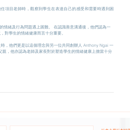
nd在擔任項目老師時，觀察到學生在表達自己的感受和需要時遇到困
處理學生的情緒及行為問題遇上困難。 在認識善意溝通後，他們認為一
境，對學生的情緒健康而言十分重要。
他們更是以這個理念與另一位共同創辦人 Anthony Ngai 一
情緒教育的父親，他亦認為老師及家長對於塑造學生的情緒健康上擔當十分