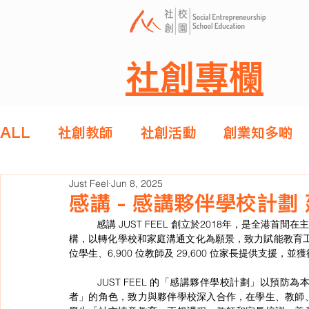
社創專欄
ALL
社創教師
社創活動
創業知多啲
Just Feel
Jun 8, 2025
感講 - 感講夥伴學校計劃
	感講 JUST FEEL 創立於2018年，是全港首間在主流學校系統化推廣「善意溝通」及「社交情意教育」的非牟利機
構，以轉化學校和家庭溝通文化為願景，致力賦能教育工作
位學生、6,900 位教師及 29,600 位家長提供支援，並
	JUST FEEL 的「感講夥伴學校計劃」以預防為本、全校參與模式推行，擔當「支援者」、「促導者」、「諮詢
者」的角色，致力與夥伴學校深入合作，在學生、教師