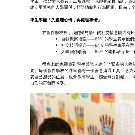
學生「社交情意教育」正規課程、教師和家長培訓、善
建立更緊密的人際關係，預防情緒和行為問題。目前，全港
學生學懂「先處理心情，再處理事情」
	在夥伴學校裡，我們樂見學生的社交情意能力有
                     •   自我覺察增強——82% 
                     •   社交技巧提升——
                     •   人際關係改善——95
很多老師也觀察到學生與他人建立了緊密的人際
要。每個夥伴學校的課室都有一個善意溝通工具「感受
表自己感受的位置，也會教導學生「感受無分對錯」。
自己的正負面感受。