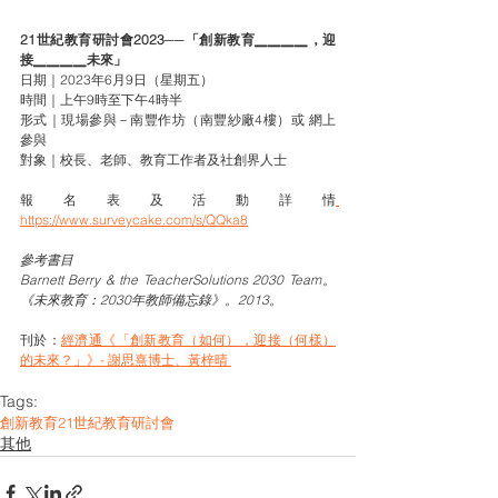
21世紀教育研討會2023──「創新教育▁▁▁▁，迎
接▁▁▁▁未來」
日期｜2023年6月9日（星期五）
時間｜上午9時至下午4時半
形式｜現場參與－南豐作坊（南豐紗廠4樓）或 網上
參與
對象｜校長、老師、教育工作者及社創界人士
報名表及活動詳情
https://www.surveycake.com/s/QQka8
參考書目
Barnett Berry & the TeacherSolutions 2030 Team。
《未來教育：2030年教師備忘錄》。2013。
刊於：
經濟通《「創新教育（如何），迎接（何樣）
的未來？」》- 謝思熹博士、黃梓晴 
Tags:
創新教育
21世紀教育研討會
其他