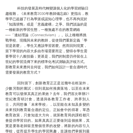
	科技的發展及時代轉變讓個人化的學習經驗日
趨複雜，《未來教育2030年教師備忘錄》更指出，教
學早已超越了行為學派或認知心理學，也不再拘泥於
「知識填鴨」或是「意義建構」之爭。我們談論的是
一種嶄新的學習生態，一種無處不在的教育網絡
──「連結理論（Connectivism）」。以上種種將挑
戰學校、現職與未來的教師，促使我們重新定義「學
習是甚麼」，學生又應該學習甚麼。然而回到現實，
當下學習的內容大多由市場需要而定，變得令學生需
要學習十八般技藝；更甚是，我們的制度仍停留在上
世紀的學習流傳下來的標準化考試測驗及評核方式。
那教育未來應何去何從，我們如何設計一套合適時代
需要發展的教育方式？
	回到當下，創新教育正正是近幾年在框架外，
少數另類的嘗試；但到底如何推廣落地，以至在未來
教育可以發揮其真正的果效？去年，我們首次舉辦21
世紀教育研討會，透過與各教育工作者、跨界別人
士，共同想像「未來學校」，以至能在未知及多變的
未來找到教育最合適的定位。正如會中的得著，單憑
教育政策，只會知道大方向，就算教育局的課程都只
會提供學習目的。如果真真正正要做到這個效果，其
實是要靠老師留意整個世界的改變，將新的內容引入
學校，從而提升學生的學習興趣，並讓他們掌握到最