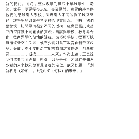
新的變化。同時，整個教學制度並不單只學生、老
師、家長，更需要NGOs、專業團體、商界的夥伴將
他們的思維引入學校，透過引入不同的例子以及夥
伴，讓學生的思維學習更符合現實情況。同時，我們
更發現，坊間早有很多不同的機構、組織已嘗試就當
中的空隙做不同創新的實踐，嘗試與學校、教育界合
作，從商界帶入貼地的課程、技巧給學校，從而可以
填補這些空白位置，或至少能對當下教育創新帶來啟
發。是故，本年度的21世紀教育研討會將以「創新教
育▁▁▁▁，迎接▁▁▁▁未來」作為主題，正是說
我們需要共同經驗、想像、以至合作，才能在未知及
多變的未來找到教育最合適的定位。故又如題：「創
新教育（如何），正是迎接（何樣）的未來。」