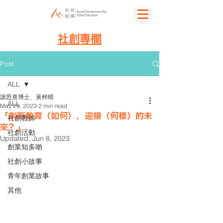
社創專欄
Post
ALL
謝思熹博士、黃梓晴
ALL
May 29, 2023
2 min read
「創新教育（如何），迎接（何樣）的未
社創教師
來？」
社創活動
Updated:
Jun 8, 2023
創業知多啲
社創小故事
青年創業故事
其他