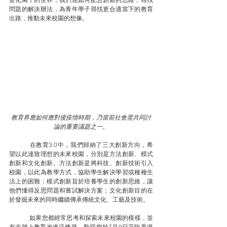
問題的解決辦法，為青年學子尋找更合適當下的教育
出路，推動未來校園的想像。
教育界應如何應對後疫情時期，乃當前社會需共同討
論的重要議題之一。
	在教育3.0中，我們歸納了三大創新方向，希
望以此達致理想的未來校園，分別是方法創新、模式
創新和文化創新。方法創新是將科技、創新技術引入
校園，以此為教學方式，協助學生解決學習或種種生
活上的困難；模式創新旨於培養學生的創新思維，讓
他們懂得反思問題和嘗試解決方案；文化創新目的在
於發掘未來的同時繼續傳承傳統文化、工藝及技術。
	如果您都經常思考和探索未來校園的模樣，並
有志踏上教育改進這條路，歡迎您於7月9日蒞臨香港