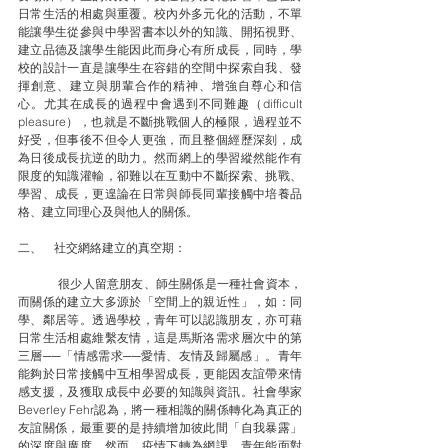
日常生活的相處與重覆。校內外多元化的活動，不單
能讓學生從參與中學習書本以外的知識、開拓視野、
建立品德及讓學生能因此而身心有所成長，同時，學
校的設計一直是讓學生在容錯的空間中探索自我、發
揮創意、建立與朋輩合作的精神、增強自尊心和信
心。尤其在成長的過程中會遇到不同難趣（difficult 
pleasure），也就是不斷挑戰個人的極限，過程並不
好受，但事後不但令人更強，而且整個經歷深刻，成
為日後成長抗逆的助力。然而網上的學習縱然能作有
限度的知識灌輸，卻難以在互動中不斷探索、挑戰、
學習、成長，更遑論在日常與師長同輩接觸中培養品
格、建立同理心及與他人的關係。
二、    社交網絡建立的真空期：
	很少人留意朋友、師生關係是一種社會資本，
而關係的建立大多源於「空間上的親近性」，如：同
學、鄰居等。透過學校，青年可以認識朋友，亦可藉
日常生活相處維繫友情，這是馬斯洛需求層次中的第
三層──「情感需求──愛情、友情及歸屬感」。青年
能夠於日常接觸中互相學習成長，更能因友誼帶來情
感支援，及獲取成長中必要的知識與資訊。社會學家
Beverley Fehr認為，將一種相識的關係轉化為真正的
友誼關係，最重要的是持續增加彼此間「自我暴露」
的深度與廣度。然而，疫情下轉為網課，青年能面對