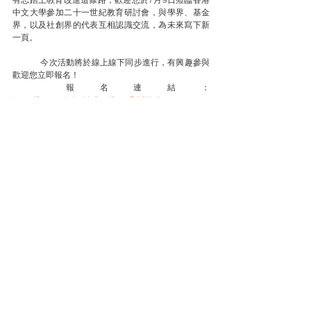
中文大學參加二十一世紀教育研討會，與學界、基金
界，以及社創界的代表互相認識交流，為未來寫下新
一頁。
 	今次活動將於線上線下同步進行，有興趣參與
歡迎您立即報名！
	報名連結：
https://forms.gle/cqNy5m15goeD96Kq9
刊於：
經濟通《後疫情時代的教育需要與省思》- 謝思
熹博士
Tags:
創新
後疫情時代
教育3.0
其他
See All
Related Posts