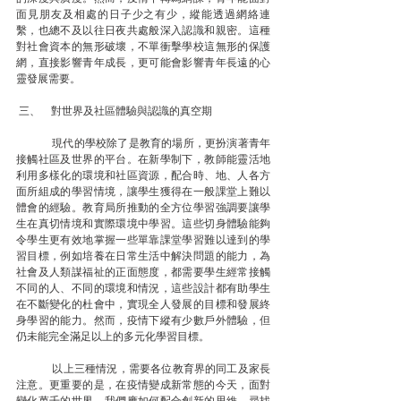
面見朋友及相處的日子少之有少，縱能透過網絡連
繫，也總不及以往日夜共處般深入認識和親密。這種
對社會資本的無形破壞，不單衝擊學校這無形的保護
網，直接影響青年成長，更可能會影響青年長遠的心
靈發展需要。
 三、    對世界及社區體驗與認識的真空期
	現代的學校除了是教育的場所，更扮演著青年
接觸社區及世界的平台。在新學制下，教師能靈活地
利用多樣化的環境和社區資源，配合時、地、人各方
面所組成的學習情境，讓學生獲得在一般課堂上難以
體會的經驗。教育局所推動的全方位學習強調要讓學
生在真切情境和實際環境中學習。這些切身體驗能夠
令學生更有效地掌握一些單靠課堂學習難以達到的學
習目標，例如培養在日常生活中解決問題的能力，為
社會及人類謀福祉的正面態度，都需要學生經常接觸
不同的人、不同的環境和情況，這些設計都有助學生
在不斷變化的杜會中，實現全人發展的目標和發展終
身學習的能力。然而，疫情下縱有少數戶外體驗，但
仍未能完全滿足以上的多元化學習目標。
 	以上三種情況，需要各位教育界的同工及家長
注意。更重要的是，在疫情變成新常態的今天，面對
變化萬千的世界，我們應如何配合創新的思維，尋找