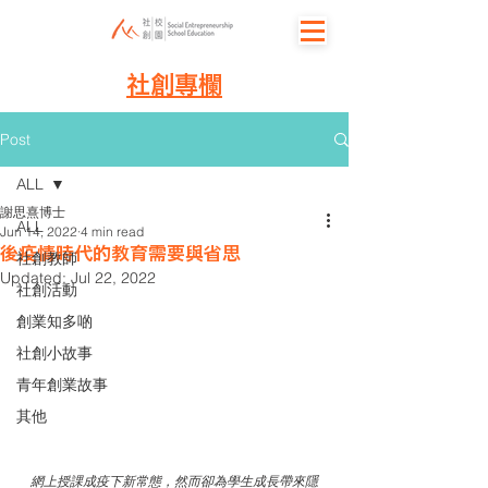
社創專欄
Post
ALL
謝思熹博士
ALL
Jun 14, 2022
4 min read
後疫情時代的教育需要與省思
社創教師
Updated:
Jul 22, 2022
社創活動
創業知多啲
社創小故事
青年創業故事
其他
網上授課成疫下新常態，然而卻為學生成長帶來隱