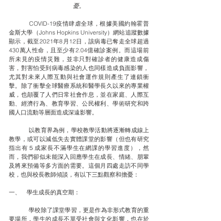
憂。
	COVID-19疫情肆虐全球，根據美國約翰霍普
金斯大學（Johns Hopkins University）網站追蹤數據
顯示，截至2021年8月12日，該病毒已奪走全球超過
430萬人性命，且至少有2.04億確診案例。而這場前
所未見的疫情災難，並非只對確診者的健康造成傷
害，對害怕受到病毒感染的人也同樣造成負面影響，
尤其對未來人際互動與社會運作規則產生了連鎖衝
擊。除了衝擊全球醫療系統和醫學長久以來的專業權
威，也顛覆了人們日常社會作息，並在家庭、人際互
動、經濟行為、教育學習、公民權利、學術研究和跨
國人口流動等層面造成深遠影響。
	以教育界為例，學校教學活動將逐漸轉成線上
教學，或可以減低失去實體課堂的影響（但也有研究
指出有５成家長不滿學生在網課的學習進度），然
而，我們卻似未能深入回應學生在成長、情緒、朋輩
及將來預備等多方面的需要。這個月四處走訪不同學
校，也與校長教師傾談，有以下三點觀察和擔憂：
一、    學生成長的真空期：
	學校除了課堂學習，更是作為非形式教育的重
要場所，學生的成長不單受社會與文化影響，也在於