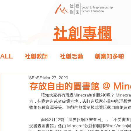
社創專欄
ALL
社創教師
社創活動
創業知多啲
SEnSE
Mar 27, 2020
存放自由的圖書館 @ Mine
	唔知大家有冇玩過Minecraft(創世神)呢？ Minecraft係一款沙盒式建造遊戲，玩家喺一個由虛擬立方體組成嘅地
方，任意建造或者破壞方塊，去打造玩家心目中的理想
收集各種資源等等。遊戲的無限制模式讓玩家自由創造
	而喺3月12號「世界反網路審查日」，「不受審查圖書館」(The Uncensored Library) 就喺Minecraft誕生！「不
受審查圖書館」係由 Minecraft設計師團隊BlockWo