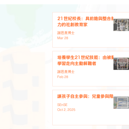
21世紀校長：具前瞻與整合能
力的社創教育家
謝思熹博士
Mar 28
培養學生21世紀技能：由被動
學習走向主動解難者
謝思熹博士
Feb 28
讓孩子自主參與：兒童參與階梯
SEnSE
Oct 2, 2025