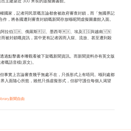
造出主建築近 300 米長的虛擬圖書館。
ks 合作，將各國遭到審查封鎖嘅新聞存放喺呢間虛擬圖書館入面。
審查而被封鎖嘅資訊，當中更有記者因而入獄、流放、甚至遭到殺
者嘅語音檔(原文)。
世界入面隨心所慾，雖然只係虛擬形式，但卻守護住每個人渴望
brary
新聞自由