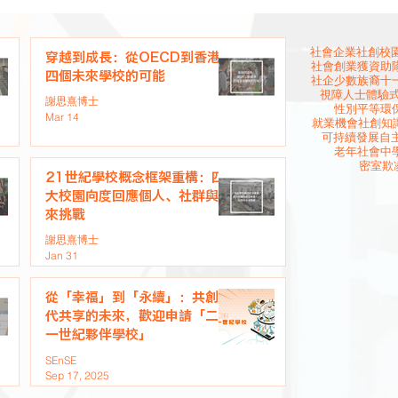
社會企業
社創校園
穿越到成長：從OECD到香港
社會創業
獲資助
四個未來學校的可能
社企
少數族裔
十
視障人士
體驗
謝思熹博士
性別平等
環
Mar 14
就業機會
社創知
可持續發展
自
老年社會
中
密室欺
21世紀學校概念框架重構：四
大校園向度回應個人、社群與未
來挑戰
謝思熹博士
Jan 31
從「幸福」到「永續」：共創世
代共享的未來，歡迎申請「二十
一世紀夥伴學校」
SEnSE
Sep 17, 2025