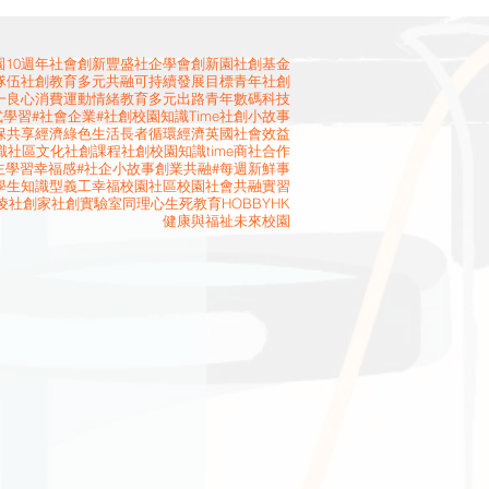
10週年
社會創新
豐盛社企學會
創新園
社創基金
隊伍
社創教育
多元共融
可持續發展目標
青年社創
一良心消費運動
情緒教育
多元出路
青年
數碼科技
式學習
#社會企業
#社創校園知識Time
社創小故事
保
共享經濟
綠色生活
長者
循環經濟
英國
社會效益
識
社區文化
社創課程
社創校園知識time
商社合作
主學習
幸福感
#社企小故事
創業
共融
#每週新鮮事
學生
知識型義工
幸福校園
社區校園
社會共融
實習
凌
社創家
社創實驗室
同理心
生死教育
HOBBYHK
健康與福祉
未來校園