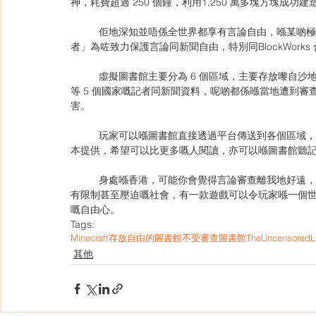
神，耗費超過 250 個鐘，利用1,250 萬多塊方塊成功建
	佢地深知並唔係全世界都享有言論自由，喺某啲極權國家，記者同民眾嘅言論都會被政府審查封鎖，而「無國界記
者」為咗致力保護言論同新聞自由，特別同BlockWor
	虛擬圖書館主要分為 6 個區域，主要存放嚟自沙地阿拉伯🇸🇦、俄羅斯🇷🇺、墨西哥🇲🇽、埃及🇪🇬與越南🇻🇳
等 5 個國家嘅記者同新聞資料，呢啲都係喺當地遭到
害。 
	玩家可以喺圖書館直接透過平台傳送到各個區域，透過點擊書本嚟觀看被下架嘅新聞資訊。而新聞資料亦有英文版
本提供，希望可以比更多嘅人閱讀，亦可以喺圖書館聽記
	身處喺香港，可能你會覺得言論審查離我地好遠，但事實上言論審查幾乎無處不在，只係形式上有唔同。喺到處都
有限制甚至壓迫嘅社會，有一款遊戲可以令玩家喺一個
嘅自由心。
Tags:
Minecraft
存放自由的圖書館
不受審查圖書館
TheUncensoredLi
其他