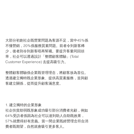
大部分初創社企既營業問題為客源不足，當中45%係
不懂營銷，20%係服務質素問題。前者令到新客稀
少，後者則令到新客唔再幫襯。要提升客量同回頭
率，社企可以透過設計「整體顧客體驗」(Total 
Customer Experience) 去提高吸引力。
整體顧客體驗係企業既管理理念，將顧客放為首位。
透過建立獨特既企業形象、提供高質素服務，並與顧
客建立關係，從而提升顧客滿意度。
1. 建立獨特的企業形象
社企扶貧助弱既形象成功吸引部分消費者光顧，例如
64%受訪者係因為社企可以達到助人自助既效果，
57%就覺得好有意義。當一間企業既經營理念符合消
費者既期望，自然就會吸引更多客人。