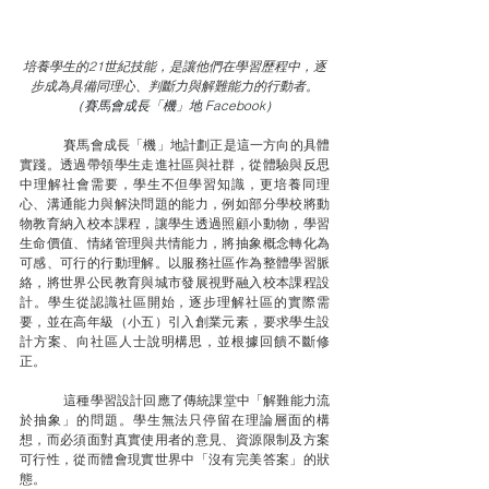
培養學生的21世紀技能，是讓他們在學習歷程中，逐
步成為具備同理心
、
判斷力與解難能力的行動者。
（賽馬會成長「機」地 Facebook）
	賽馬會成長「機」地計劃正是這一方向的具體
實踐。透過帶領學生走進社區與社群，從體驗與反思
中理解社會需要，學生不但學習知識，更培養同理
心、溝通能力與解決問題的能力，例如部分學校將動
物教育納入校本課程，讓學生透過照顧小動物，學習
生命價值、情緒管理與共情能力，將抽象概念轉化為
可感、可行的行動理解。以服務社區作為整體學習脈
絡，將世界公民教育與城市發展視野融入校本課程設
計。學生從認識社區開始，逐步理解社區的實際需
要，並在高年級（小五）引入創業元素，要求學生設
計方案、向社區人士說明構思，並根據回饋不斷修
正。
	這種學習設計回應了傳統課堂中「解難能力流
於抽象」的問題。學生無法只停留在理論層面的構
想，而必須面對真實使用者的意見、資源限制及方案
可行性，從而體會現實世界中「沒有完美答案」的狀
態。