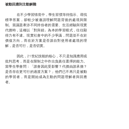
被動回應到主動解難
	在不少學習情境中，學生習慣等待指示、尋找
標準答案，卻較少被邀請理解問題背後的處境與限
制。當議題牽涉不同持份者的需要、生活經驗與現實
代價時，這種以「對與錯」為本的學習模式，往往顯
得力有不逮。現實社會中的不少爭議，問題並不在於
價值方向，而在於方案是否源自對使用者處境的理
解，是否可行，是否切實。
	因此，21世紀技能的核心，不只是知識應用或
批判思考，而是在限制之中作出負責任選擇的能力。
當學生學會問：「誰會因此受影響？代價由誰承擔？
是否存在更可行的過渡方案？」他們已不再只是被動
的學習者，而是開始成為主動的問題理解者與回應
者。