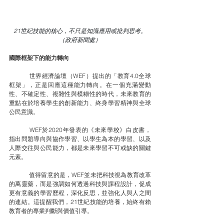
21世紀技能的核心，不只是知識應用或批判思考。
（政府新聞處）
國際框架下的能力轉向
	世界經濟論壇（WEF）提出的「教育4.0全球
框架」，正是回應這種能力轉向。在一個充滿變動
性、不確定性、複雜性與模糊性的時代，未來教育的
重點在於培養學生的創新能力、終身學習精神與全球
公民意識。
	WEF於2020年發表的《未來學校》白皮書，
指出問題導向與協作學習、以學生為本的學習、以及
人際交往與公民能力，都是未來學習不可或缺的關鍵
元素。
	值得留意的是，WEF並未把科技視為教育改革
的萬靈藥，而是強調如何透過科技與課程設計，促成
更有意義的學習歷程，深化反思，並強化人與人之間
的連結。這提醒我們，21世紀技能的培養，始終有賴
教育者的專業判斷與價值引導。