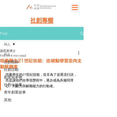
社創專欄
Post
ALL
謝思熹博士
ALL
Feb 28
4 min read
培養學生21世紀技能：由被動學習走向主
社創教師
動解難者
社創活動
培養學生的21世紀技能，並非為了追逐流行語，
創業知多啲
而是讓他們在學習歷程中，逐步成為具備同理
社創小故事
心、判斷力與解難能力的行動者。
青年創業故事
其他