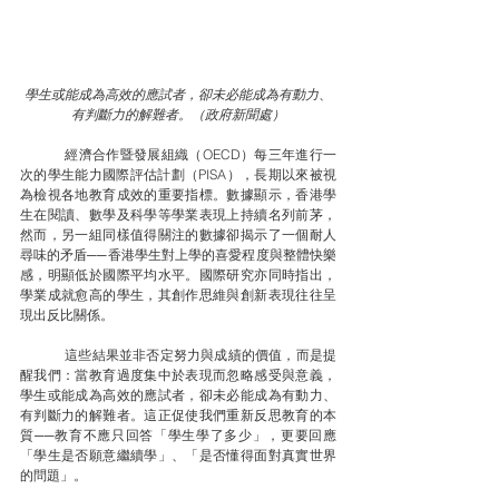
學生或能成為高效的應試者，卻未必能成為有動力
、
有判斷力的解難者。（政府新聞處）
	經濟合作暨發展組織（OECD）每三年進行一
次的學生能力國際評估計劃（PISA），長期以來被視
為檢視各地教育成效的重要指標。數據顯示，香港學
生在閱讀、數學及科學等學業表現上持續名列前茅，
然而，另一組同樣值得關注的數據卻揭示了一個耐人
尋味的矛盾──香港學生對上學的喜愛程度與整體快樂
感，明顯低於國際平均水平。國際研究亦同時指出，
學業成就愈高的學生，其創作思維與創新表現往往呈
現出反比關係。
	這些結果並非否定努力與成績的價值，而是提
醒我們：當教育過度集中於表現而忽略感受與意義，
學生或能成為高效的應試者，卻未必能成為有動力、
有判斷力的解難者。這正促使我們重新反思教育的本
質──教育不應只回答「學生學了多少」，更要回應
「學生是否願意繼續學」、「是否懂得面對真實世界
的問題」。