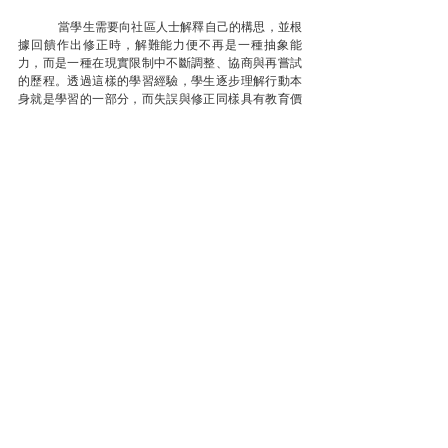
	當學生需要向社區人士解釋自己的構思，並根
據回饋作出修正時，解難能力便不再是一種抽象能
力，而是一種在現實限制中不斷調整、協商與再嘗試
的歷程。透過這樣的學習經驗，學生逐步理解行動本
身就是學習的一部分，而失誤與修正同樣具有教育價
值。
以能力回應未來的不確定
	OECD的數據警示與WEF的教育框架，指向同
一個方向：未來社會需要的是能理解現實、承擔責
任，並在不完美中尋找出路的人。培養學生的21世紀
技能，並非為了追逐流行語，而是讓他們在學習歷程
中，逐步成為具備同理心、判斷力與解難能力的行動
者。當教育能夠讓學生在被看見、被理解的環境中成
長，他們的能力感與快樂感，便不再是取捨，而是可
以同行。這，正是未來教育最重要的使命之一。
刊於：
灼見名家《
培養學生21世紀技能：由被動學習
走向主動解難者
》- 謝思熹博士；
合撰：黃顯華（香港
中文大學課程與教學學系客座教授）
Tags:
21世紀技能