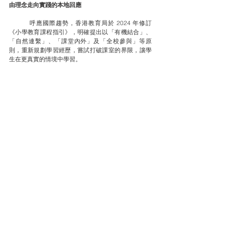
​由理念走向實踐的本地回應
	呼應國際趨勢，香港教育局於 2024 年修訂
《小學教育課程指引》，明確提出以「有機結合」、
「自然連繫」、「課堂內外」及「全校參與」等原
則，重新規劃學習經歷，嘗試打破課室的界限，讓學
生在更真實的情境中學習。